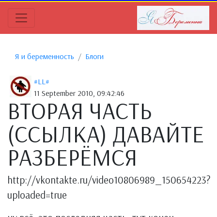
Я и беременность
Блоги
#LL#
11 September 2010, 09:42:46
ВТОРАЯ ЧАСТЬ
(ССЫЛКА) ДАВАЙТЕ
РАЗБЕРЁМСЯ
http://vkontakte.ru/video10806989_150654223?
uploaded=true