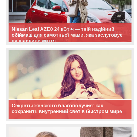
Nissan Leaf AZE0 24 кВт·ч — твій надійний
обіймаш для самотньої мами, яка заслуговує
на щасливе життя
Секреты женского благополучия: как
сохранить внутренний свет в быстром мире