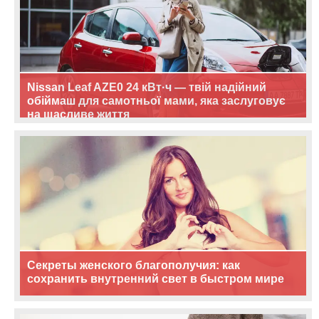
Nissan Leaf AZE0 24 кВт·ч — твій надійний
обіймаш для самотньої мами, яка заслуговує
на щасливе життя
Секреты женского благополучия: как
сохранить внутренний свет в быстром мире