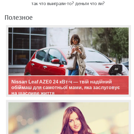
так что выиграли-то? деньги что ли?
Полезное
Nissan Leaf AZE0 24 кВт·ч — твій надійний
обіймаш для самотньої мами, яка заслуговує
на щасливе життя