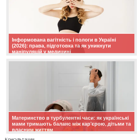
Інформована вагітність і пологи в Україні
(2026): права, підготовка та як уникнути
маніпуляцій у медицині
Материнство в турбулентні часи: як українські
мами тримають баланс між кар’єрою, дітьми та
власним життям
Консультации