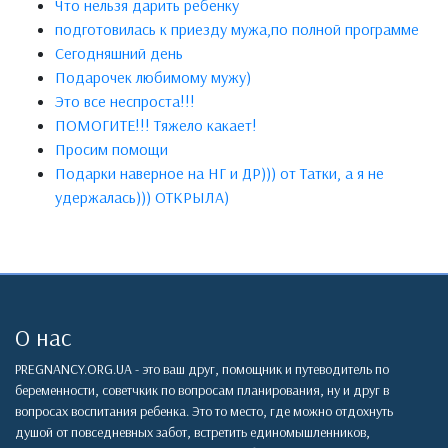
Что нельзя дарить ребенку
подготовилась к приезду мужа,по полной программе
Сегодняшний день
Подарочек любимому мужу)
Это все неспроста!!!
ПОМОГИТЕ!!! Тяжело какает!
Просим помощи
Подарки наверное на НГ и ДР))) от Татки, а я не
удержалась))) ОТКРЫЛА)
О нас
PREGNANCY.ORG.UA - это ваш друг, помощник и путеводитель по
беременности, советчкик по вопросам планирования, ну и друг в
вопросах воспитания ребенка. Это то место, где можно отдохнуть
душой от повседневных забот, встретить единомышленников,