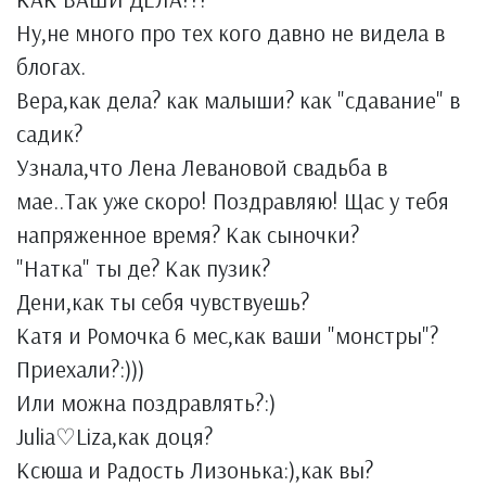
Ну,не много про тех кого давно не видела в
блогах.
Вера,как дела? как малыши? как "сдавание" в
садик?
Узнала,что Лена Левановой свадьба в
мае..Так уже скоро! Поздравляю! Щас у тебя
напряженное время? Как сыночки?
"Натка" ты де? Как пузик?
Дени,как ты себя чувствуешь?
Катя и Ромочка 6 мес,как ваши "монстры"?
Приехали?:)))
Или можна поздравлять?:)
Julia♡Liza,как доця?
Ксюша и Радость Лизонька:),как вы?