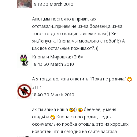
19:18 30 March 2010
Анют,мы постояно в прививках
отставали..причем не из-за болезни,а из-за
того что долго вакцины ишли к нам:)) Хи-
хи,Ленусик. Кнопа,мы морально с тобой!;) А
как все остальные поживают?:))
Кнопа и Мирошка;) 3г6м
18:43 30 March 2010
А я тогда должна ответить "Пока не родила"
#LL#
18:40 30 March 2010
ах ты зайка наша
))
беее-ее, у меня
свадьба
Кнопа скоро родит, сёдня
окончательно пробка отошла. это из хороших
новостей что я сегодня на сайте застала