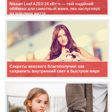
Nissan Leaf AZE0 24 кВт·ч — твій надійний
обіймаш для самотньої мами, яка заслуговує
на щасливе життя
Секреты женского благополучия: как
сохранить внутренний свет в быстром мире