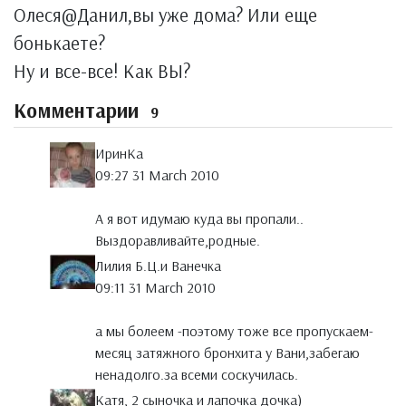
Олеся@Данил,вы уже дома? Или еще
бонькаете?
Ну и все-все! Как ВЫ?
Комментарии
9
ИринКа
09:27 31 March 2010
А я вот идумаю куда вы пропали..
Выздоравливайте,родные.
Лилия Б.Ц.и Ванечка
09:11 31 March 2010
а мы болеем -поэтому тоже все пропускаем-
месяц затяжного бронхита у Вани,забегаю
ненадолго.за всеми соскучилась.
Катя, 2 сыночка и лапочка дочка)