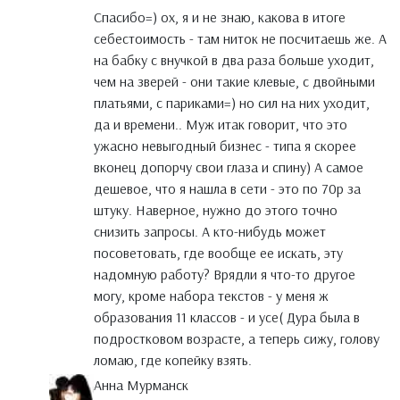
Спасибо=) ох, я и не знаю, какова в итоге
себестоимость - там ниток не посчитаешь же. А
на бабку с внучкой в два раза больше уходит,
чем на зверей - они такие клевые, с двойными
платьями, с париками=) но сил на них уходит,
да и времени.. Муж итак говорит, что это
ужасно невыгодный бизнес - типа я скорее
вконец допорчу свои глаза и спину) А самое
дешевое, что я нашла в сети - это по 70р за
штуку. Наверное, нужно до этого точно
снизить запросы. А кто-нибудь может
посоветовать, где вообще ее искать, эту
надомную работу? Врядли я что-то другое
могу, кроме набора текстов - у меня ж
образования 11 классов - и усе( Дура была в
подростковом возрасте, а теперь сижу, голову
ломаю, где копейку взять.
Анна Мурманск