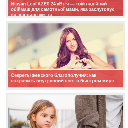
Nissan Leaf AZE0 24 кВт·ч — твій надійний
обіймаш для самотньої мами, яка заслуговує
на щасливе життя
Секреты женского благополучия: как
сохранить внутренний свет в быстром мире