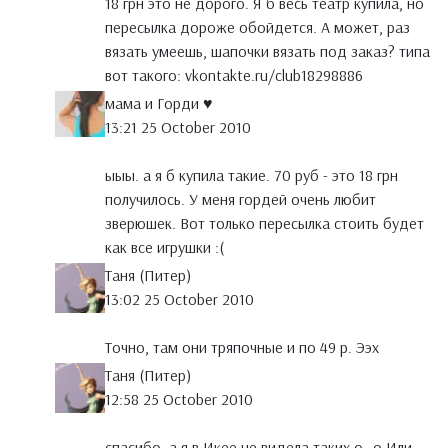
18 грн это не дорого. Я б весь театр купила, но
пересылка дороже обойдется. А может, раз
вязать умеешь, шапочки вязать под заказ? типа
вот такого: vkontakte.ru/club18298886
мама и Горди ♥
13:21 25 October 2010
ыыы. а я б купила такие. 70 руб - это 18 грн
получилось. У меня гордей очень любит
зверюшек. Вот только пересылка стоить будет
как все игрушки :(
Таня (Питер)
13:02 25 October 2010
Точно, там они тряпочные и по 49 р. Ээх
Таня (Питер)
12:58 25 October 2010
спасибо. а я в Икее не видела таких о_о Или