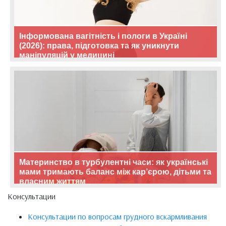
Інформована вагітність і пологи в Україні
(2026): права, підготовка та як уникнути
маніпуляцій у медицині
Материнство в турбулентні часи: як українські
мами тримають баланс між кар’єрою, дітьми та
власним життям
Консультации
Консультации по вопросам грудного вскармливания