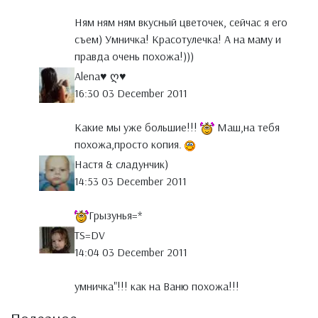
Ням ням ням вкусный цветочек, сейчас я его
съем) Умничка! Красотулечка! А на маму и
правда очень похожа!)))
Аlena♥ ღ♥
16:30 03 December 2011
Какие мы уже большие!!!
Маш,на тебя
похожа,просто копия.
Настя & сладунчик)
14:53 03 December 2011
Грызунья=*
TS=DV
14:04 03 December 2011
умничка"!!! как на Ваню похожа!!!