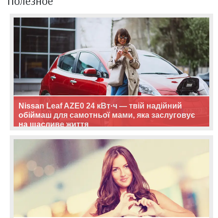
Полезное
Nissan Leaf AZE0 24 кВт·ч — твій надійний
обіймаш для самотньої мами, яка заслуговує
на щасливе життя