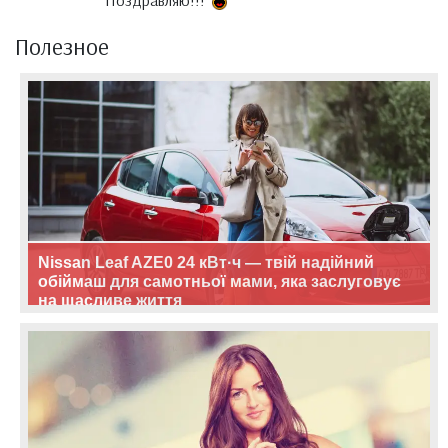
Поздравляю!!!
Полезное
Nissan Leaf AZE0 24 кВт·ч — твій надійний
обіймаш для самотньої мами, яка заслуговує
на щасливе життя