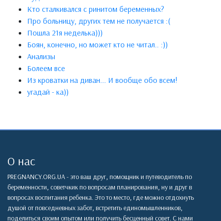
Кто сталкивался с ринитом беременных?
Про больницу, других тем не получается :(
Пошла 21я неделька)))
Боян, конечно, но может кто не читал.. :))
Анализы
Болеем все
Из кроватки на диван... И вообще обо всем!
угадай - ка))
О нас
PREGNANCY.ORG.UA - это ваш друг, помощник и путеводитель по
беременности, советчкик по вопросам планирования, ну и друг в
вопросах воспитания ребенка. Это то место, где можно отдохнуть
душой от повседневных забот, встретить единомышленников,
поделиться своим опытом или получить бесценный совет. С нами