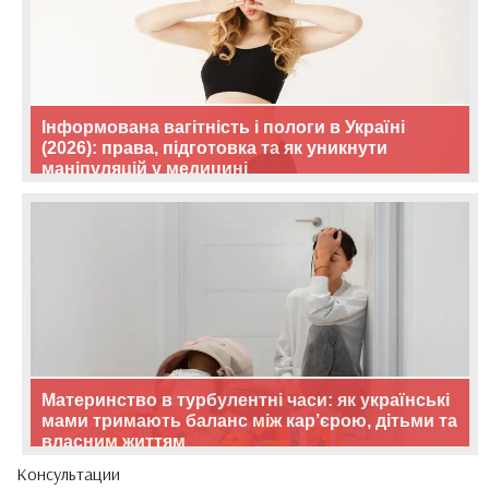
Інформована вагітність і пологи в Україні
(2026): права, підготовка та як уникнути
маніпуляцій у медицині
Материнство в турбулентні часи: як українські
мами тримають баланс між кар’єрою, дітьми та
власним життям
Консультации