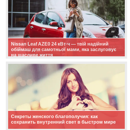
Nissan Leaf AZE0 24 кВт·ч — твій надійний
обіймаш для самотньої мами, яка заслуговує
на щасливе життя
Секреты женского благополучия: как
сохранить внутренний свет в быстром мире