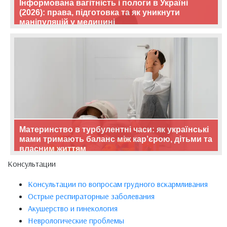
Інформована вагітність і пологи в Україні
(2026): права, підготовка та як уникнути
маніпуляцій у медицині
Материнство в турбулентні часи: як українські
мами тримають баланс між кар’єрою, дітьми та
власним життям
Консультации
Консультации по вопросам грудного вскармливания
Острые респираторные заболевания
Акушерство и гинекология
Неврологические проблемы