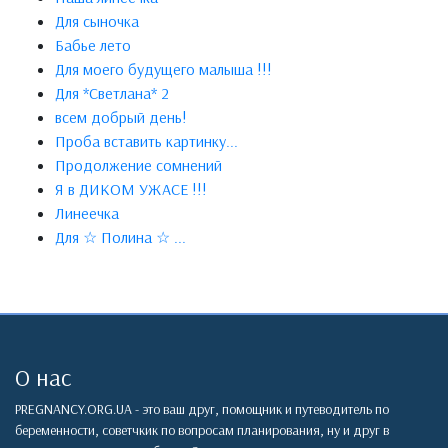
Для сыночка
Бабье лето
Для моего будущего малыша !!!
Для *Светлана* 2
всем добрый день!
Проба вставить картинку...
Продолжение сомнений
Я в ДИКОМ УЖАСЕ !!!
Линеечка
Для ☆ Полина ☆ ...
О нас
PREGNANCY.ORG.UA - это ваш друг, помощник и путеводитель по
беременности, советчкик по вопросам планирования, ну и друг в