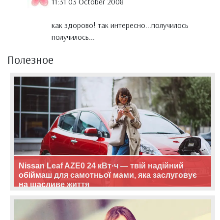
11:31 03 October 2008
как здорово! так интересно...получилось
получилось...
Полезное
Nissan Leaf AZE0 24 кВт·ч — твій надійний
обіймаш для самотньої мами, яка заслуговує
на щасливе життя