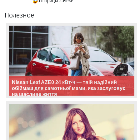
а шприцы зачем?
Полезное
Nissan Leaf AZE0 24 кВт·ч — твій надійний
обіймаш для самотньої мами, яка заслуговує
на щасливе життя