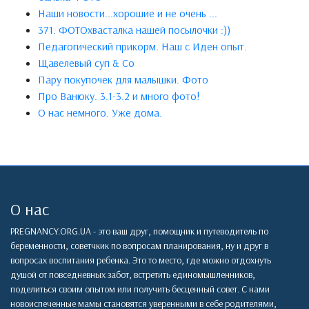
Наши новости...хорошие и не очень ...
371. ФОТОхвасталка нашей посылочки :))
Педагогический прикорм. Наш с Иден опыт.
Щавелевый суп & Co
Пару покупочек для малышки. Фото
Про Ванюку. 3.1-3.2 и много фото!
О нас немного. Уже дома.
О нас
PREGNANCY.ORG.UA - это ваш друг, помощник и путеводитель по
беременности, советчкик по вопросам планирования, ну и друг в
вопросах воспитания ребенка. Это то место, где можно отдохнуть
душой от повседневных забот, встретить единомышленников,
поделиться своим опытом или получить бесценный совет. С нами
новоиспеченные мамы становятся уверенными в себе родителями,