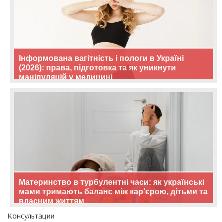
Інформована вагітність і пологи в Україні
(2026): права, підготовка та як уникнути
маніпуляцій у медицині
Материнство в турбулентні часи: як українські
мами тримають баланс між кар’єрою, дітьми та
власним життям
Консультации