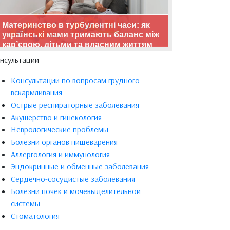
Материнство в турбулентні часи: як
українські мами тримають баланс між
кар’єрою, дітьми та власним життям
нсультации
Консультации по вопросам грудного
вскармливания
Острые респираторные заболевания
Акушерство и гинекология
Неврологические проблемы
Болезни органов пищеварения
Аллергология и иммунология
Эндокринные и обменные заболевания
Сердечно-сосудистые заболевания
Болезни почек и мочевыделительной
системы
Стоматология