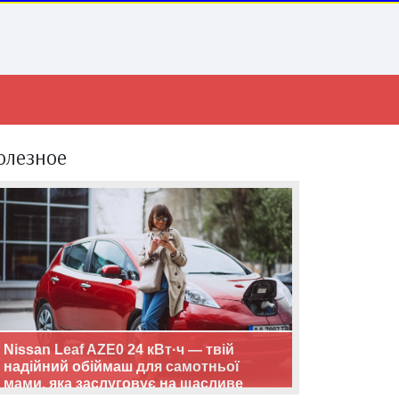
олезное
Nissan Leaf AZE0 24 кВт·ч — твій
надійний обіймаш для самотньої
мами, яка заслуговує на щасливе