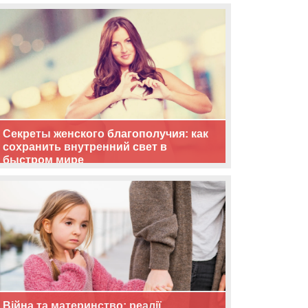
життя
Секреты женского благополучия: как
сохранить внутренний свет в
быстром мире
Війна та материнство: реалії