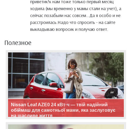
приветик!к нам тоже только первый месяц
ходила (мы временно у мамы стали на учет), а
сейчас позабыли нас совсем...Да я особо и не
расстроилась.Надо что спросить - на сайте
выкладываю вопросик и получаю ответ.
Полезное
Nissan Leaf AZE0 24 кВт·ч — твій надійний
обіймаш для самотньої мами, яка заслуговує
на щасливе життя