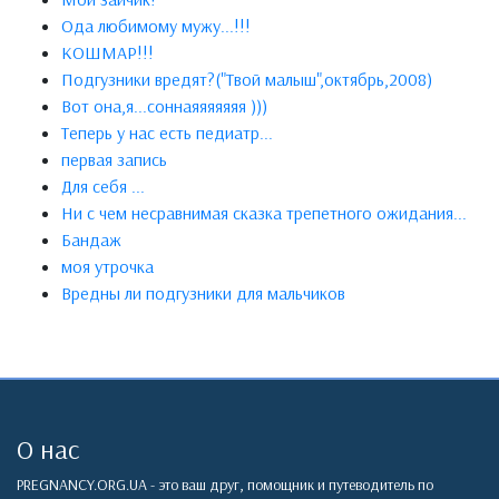
Ода любимому мужу...!!!
КОШМАР!!!
Подгузники вредят?("Твой малыш",октябрь,2008)
Вот она,я...соннаяяяяяяя )))
Теперь у нас есть педиатр...
первая запись
Для себя ...
Ни с чем несравнимая сказка трепетного ожидания...
Бандаж
моя утрочка
Вредны ли подгузники для мальчиков
О нас
PREGNANCY.ORG.UA - это ваш друг, помощник и путеводитель по