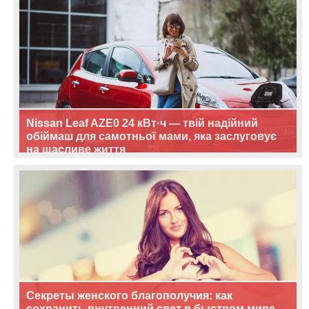
Nissan Leaf AZE0 24 кВт·ч — твій надійний
обіймаш для самотньої мами, яка заслуговує
на щасливе життя
Секреты женского благополучия: как
сохранить внутренний свет в быстром мире