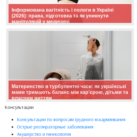
Інформована вагітність і пологи в Україні
(2026): права, підготовка та як уникнути
маніпуляцій у медицині
Материнство в турбулентні часи: як українські
мами тримають баланс між кар’єрою, дітьми та
власним життям
Консультации
Консультации по вопросам грудного вскармливания
Острые респираторные заболевания
Акушерство и гинекология