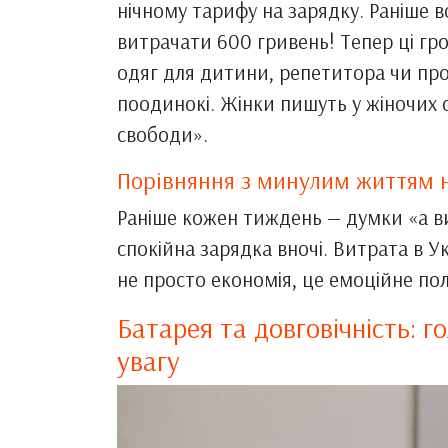
нічному тарифу на зарядку. Раніше в
витрачати 600 гривень! Тепер ці гр
одяг для дитини, репетитора чи прост
поодинокі. Жінки пишуть у жіночих с
свободи».
Порівняння з минулим життям н
Раніше кожен тиждень — думки «а ви
спокійна зарядка вночі. Витрата в У
не просто економія, це емоційне по
Батарея та довговічність: г
увагу