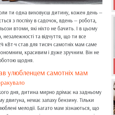
Коли ти одна виховуєш дитину, кожен день —
ься з поспіху в садочок, вдень — робота,
льози втоми, які ніхто не бачить. І в цьому
, незалежності та відчуття, що ти все
4 кВт·ч став для тисяч самотніх мам саме
ономним, красивим і дуже зручним. Він не
урботою щодня.
тав улюбленцем самотніх мам
бракувало
жкого дня, дитина мирно дрімає на задньому
му двигуна, немає запаху бензину. Тільки
люблені мелодії. Багато мам зізнаються, що