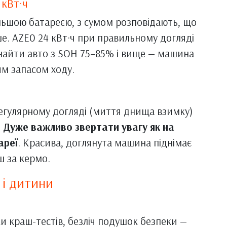
 кВт·ч
 більшою батареєю, з сумом розповідають, що
. AZE0 24 кВт·ч при правильному догляді
найти авто з SOH 75–85% і вище — машина
им запасом ходу.
регулярному догляді (миття днища взимку)
.
Дуже важливо звертати увагу як на
ареї
. Красива, доглянута машина піднімає
ш за кермо.
 і дитини
ки краш-тестів, безліч подушок безпеки —