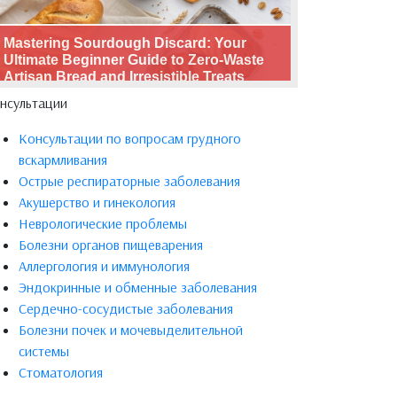
Mastering Sourdough Discard: Your
Ultimate Beginner Guide to Zero-Waste
Artisan Bread and Irresistible Treats
нсультации
Консультации по вопросам грудного
вскармливания
Острые респираторные заболевания
Акушерство и гинекология
Неврологические проблемы
Болезни органов пищеварения
Аллергология и иммунология
Эндокринные и обменные заболевания
Сердечно-сосудистые заболевания
Болезни почек и мочевыделительной
системы
Стоматология