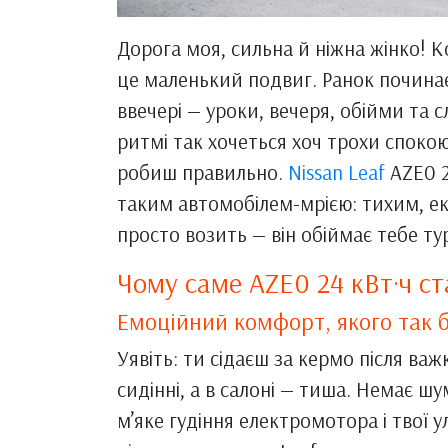
Дорога моя, сильна й ніжна жінко! 
це маленький подвиг. Ранок починаєт
ввечері — уроки, вечеря, обійми та с
ритмі так хочеться хоч трохи спокою
робиш правильно.
Nissan Leaf
AZE0 2
таким автомобілем-мрією: тихим, ек
просто возить — він обіймає тебе т
Чому саме AZE0 24 кВт·ч с
Емоційний комфорт, якого так 
Уявіть: ти сідаєш за кермо після ва
сидінні, а в салоні — тиша. Немає шу
м’яке гудіння електромотора і твої у