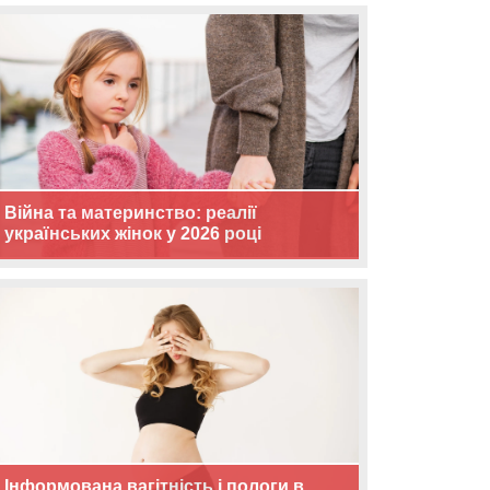
Війна та материнство: реалії
українських жінок у 2026 році
Інформована вагітність і пологи в