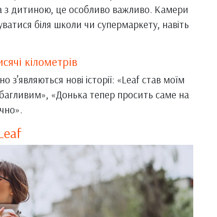
на з дитиною, це особливо важливо. Камери
ватися біля школи чи супермаркету, навіть
исячі кілометрів
о з’являються нові історії: «Leaf став моїм
ибагливим», «Донька тепер просить саме на
учно».
Leaf