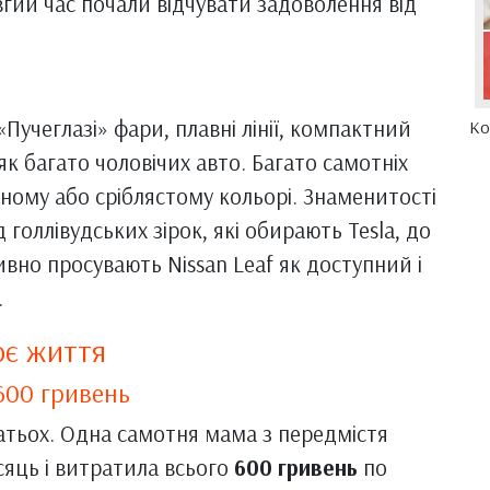
вгий час почали відчувати задоволення від
Пучеглазі» фари, плавні лінії, компактний
Ко
як багато чоловічих авто. Багато самотніх
ному або сріблястому кольорі. Знаменитості
 голлівудських зірок, які обирають Tesla, до
вно просувають Nissan Leaf як доступний і
.
ює життя
 600 гривень
гатьох. Одна самотня мама з передмістя
сяць і витратила всього
600 гривень
по