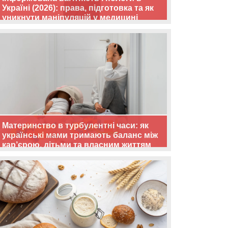
Україні (2026): права, підготовка та як
уникнути маніпуляцій у медицині
Материнство в турбулентні часи: як
українські мами тримають баланс між
кар’єрою, дітьми та власним життям