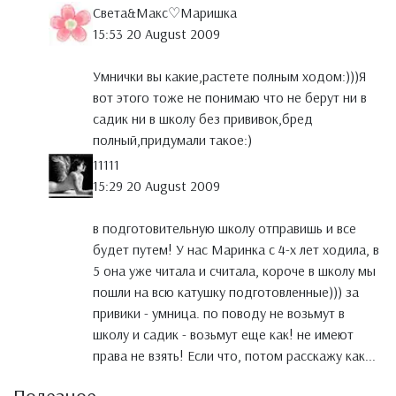
Света&Макс♡Маришка
15:53 20 August 2009
Умнички вы какие,растете полным ходом:)))Я
вот этого тоже не понимаю что не берут ни в
садик ни в школу без прививок,бред
полный,придумали такое:)
11111
15:29 20 August 2009
в подготовительную школу отправишь и все
будет путем! У нас Маринка с 4-х лет ходила, в
5 она уже читала и считала, короче в школу мы
пошли на всю катушку подготовленные))) за
привики - умница. по поводу не возьмут в
школу и садик - возьмут еще как! не имеют
права не взять! Если что, потом расскажу как...