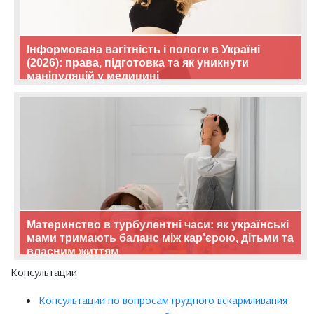
Інформована вагітність і пологи в Україні
(2026): права, підготовка та як уникнути
маніпуляцій у медицині
Материнство в турбулентні часи: як українські
мами тримають баланс між кар’єрою, дітьми та
власним життям
Консультации
Консультации по вопросам грудного вскармливания