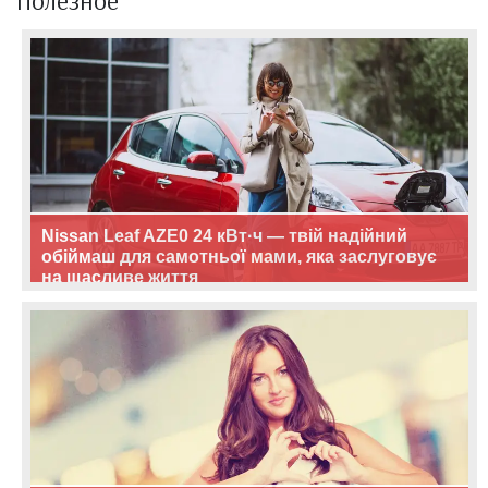
Полезное
Nissan Leaf AZE0 24 кВт·ч — твій надійний
обіймаш для самотньої мами, яка заслуговує
на щасливе життя