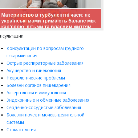
Материнство в турбулентні часи: як
українські мами тримають баланс між
кар’єрою, дітьми та власним життям
нсультации
Консультации по вопросам грудного
вскармливания
Острые респираторные заболевания
Акушерство и гинекология
Неврологические проблемы
Болезни органов пищеварения
Аллергология и иммунология
Эндокринные и обменные заболевания
Сердечно-сосудистые заболевания
Болезни почек и мочевыделительной
системы
Стоматология