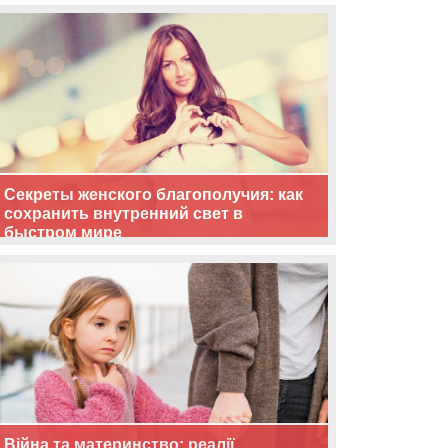
життя
Секреты женского благополучия: как
сохранить внутренний свет в
быстром мире
Війна та материнство: реалії