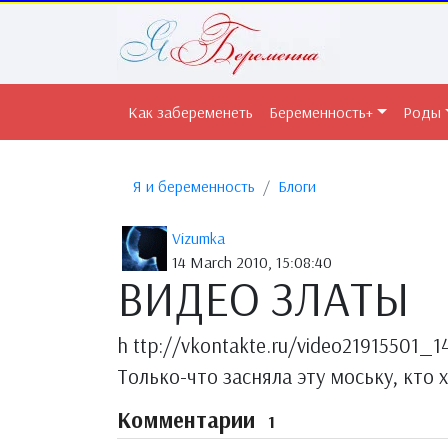
Как забеременеть
Беременность+
Роды
Я и беременность
Блоги
Vizumka
14 March 2010, 15:08:40
ВИДЕО ЗЛАТЫ
h ttp://vkontakte.ru/video21915501_
Только-что засняла эту моську, кто 
Комментарии
1