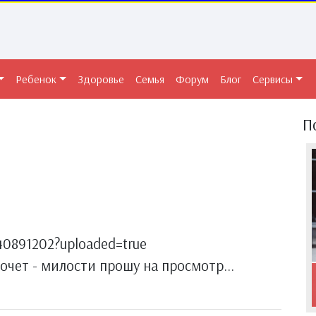
Ребенок
Здоровье
Семья
Форум
Блог
Сервисы
П
140891202?uploaded=true
хочет - милости прошу на просмотр...