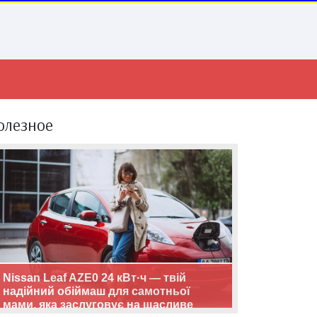
олезное
Nissan Leaf AZE0 24 кВт·ч — твій
надійний обіймаш для самотньої
мами, яка заслуговує на щасливе