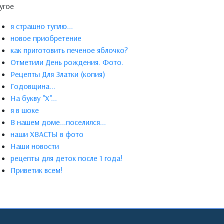
угое
я страшно туплю...
новое приобретение
как приготовить печеное яблочко?
Отметили День рождения. Фото.
Рецепты Для Златки (копия)
Годовщина...
На букву "Х"...
я в шоке
В нашем доме...поселился...
наши ХВАСТЫ в фото
Наши новости
рецепты для деток после 1 года!
Приветик всем!