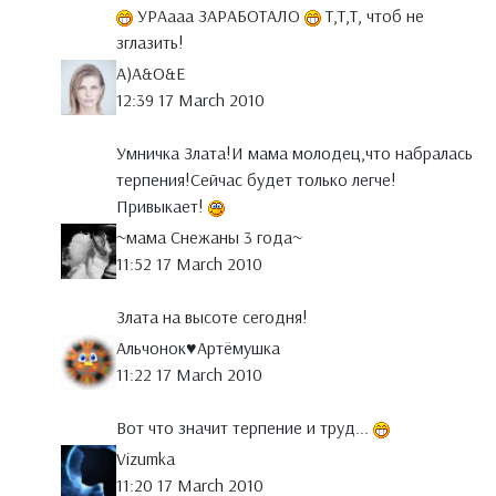
УРАааа ЗАРАБОТАЛО
Т,Т,Т, чтоб не
зглазить!
A)A&O&E
12:39 17 March 2010
Умничка Злата!И мама молодец,что набралась
терпения!Сейчас будет только легче!
Привыкает!
~мама Снежаны 3 года~
11:52 17 March 2010
Злата на высоте сегодня!
Альчонок♥Артёмушка
11:22 17 March 2010
Вот что значит терпение и труд...
Vizumka
11:20 17 March 2010