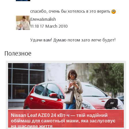
спасибо, очень бы хотелось в это верить
Елена&malish
11:18 17 March 2010
Удачи вам! Думаю потом зато легче будет!
Полезное
Nissan Leaf AZE0 24 кВт·ч — твій надійний
обіймаш для самотньої мами, яка заслуговує
на щасливе життя