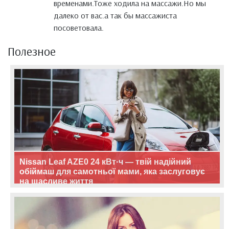
временами.Тоже ходила на массажи.Но мы
далеко от вас.а так бы массажиста
посоветовала.
Полезное
Nissan Leaf AZE0 24 кВт·ч — твій надійний
обіймаш для самотньої мами, яка заслуговує
на щасливе життя