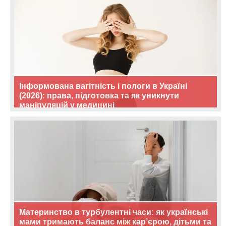
Інформована вагітність і пологи в Україні
(2026): права, підготовка та як уникнути
маніпуляцій у медицині
Материнство в турбулентні часи: як українські
мами тримають баланс між кар’єрою, дітьми та