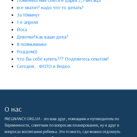
Поменяла имя Олеся и Дарья 2,5 месяца
все хватит! надо что-то делать!
За 10минут
1-е апреля
Йога
Девочки!Как ваши дела?
В поликлинике
Роддом))
Что бы себе купить??? Поделитесь опытом!
Сегодня... ФОТО и Видео.
О нас
PREGNANCY.ORG.UA - это ваш друг, помощник и путеводитель по
беременности, советчкик по вопросам планирования, ну и друг в
вопросах воспитания ребенка. Это то место, где можно отдохнуть