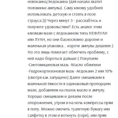
новокаина/ледокаина (для начала хватит
половинки ампулы). Саму клизму удобней
использовать детскую и стоять в позе
страуса:))) Через минут 5 - расслабтесь и
получите удовольствие! Есть аналог этим
клизмам мази с ледокаином типа НЕФЛУАН
или ЛУАН, но они баснословно дорогие и
маленькая упаковка... короче ампулы дешевле:)
Но это лишь помогает облегчить проблему, с
ней надо бороться дальше:( Покупаем:
-Синтомициновая мазь -Масло облипихи
-Гидрокортизоновая мазь -ледокаин 2 или 10%
(смотря как запущено) Далее смешиваем в
маленькой ёмкости в одинаковый пропорциях
мази, добавляем на глазок масло и ампулу.
Хорошо смешиваем и делаем после
опорожнения, утром и на ночь компрессы прям
в попу. Можно смочить туалетную бумагу или
салфетку в этом и воткнуть (сори), или прям