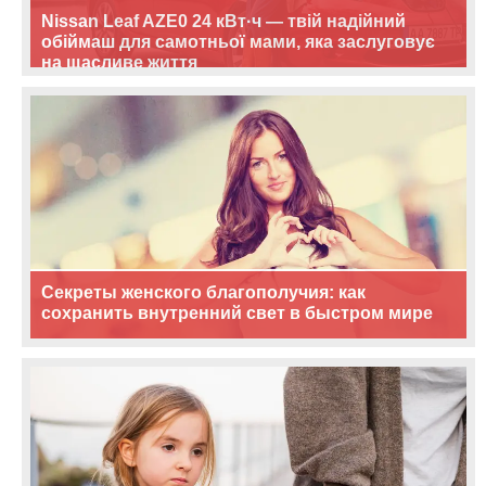
Nissan Leaf AZE0 24 кВт·ч — твій надійний
обіймаш для самотньої мами, яка заслуговує
на щасливе життя
Секреты женского благополучия: как
сохранить внутренний свет в быстром мире