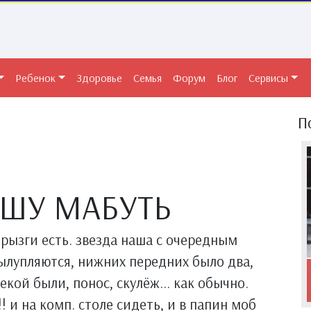
Ребенок
Здоровье
Семья
Форум
Блог
Сервисы
П
ИШУ МАБУТЬ
 брызги есть. звезда наша с очередным
вылупляются, нижних передних было два,
екой были, понос, скулёж... как обычно.
! и на комп. столе сидеть, и в папин моб