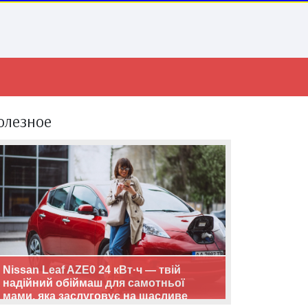
олезное
Nissan Leaf AZE0 24 кВт·ч — твій
надійний обіймаш для самотньої
мами, яка заслуговує на щасливе