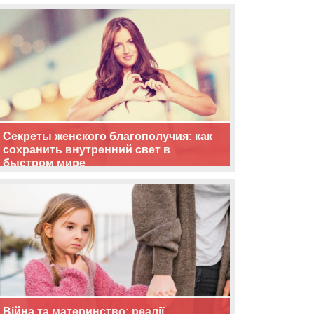
життя
Секреты женского благополучия: как
сохранить внутренний свет в
быстром мире
Війна та материнство: реалії