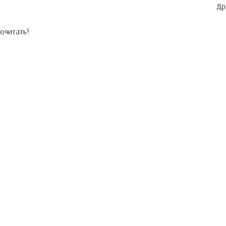
Др
очитать!