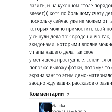
лазить, и на кухонном столе порядо
влезет))) хотя по большому счету 
поскольку сейчас уже не можем отт
которых можно примостить свой по
у сынули дела тож вроде ниччо так,
зкидонами, которыми вполне можно
у папы нашего дела так себе
у меня дела простудные. сопли-слюн
попозже выложу фотки, потому что 
экрана занято этим демо-материало
заодно жду ваших рассказов о разв
Комментарии
7
Vizumka
20:24 13 March 2010