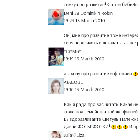
темку про развитие!Кстати бебиЭ
Deni 28 Dominik 4 Robin 1
19:23 13 March 2010
Ой, мне про развитие тоже интерес
себя пересилить и вставать так же
*Тa*Ми*
19:19 13 March 2010
и я хочу про развитие и фоткиии
A)A&O&E
19:16 13 March 2010
Как я рада про вас читать!Какая и
тоже пол семейства той же фигнёй
Выздоравливайте Светуль!Папе-ск
давай ФОТЫ!ФОТКИ!
И пр
Julia♡Liza