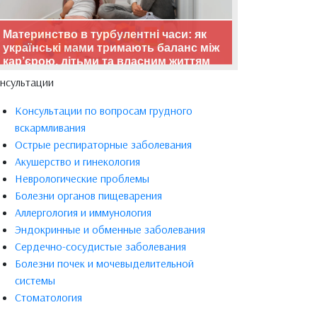
Материнство в турбулентні часи: як
українські мами тримають баланс між
кар’єрою, дітьми та власним життям
нсультации
Консультации по вопросам грудного
вскармливания
Острые респираторные заболевания
Акушерство и гинекология
Неврологические проблемы
Болезни органов пищеварения
Аллергология и иммунология
Эндокринные и обменные заболевания
Сердечно-сосудистые заболевания
Болезни почек и мочевыделительной
системы
Стоматология