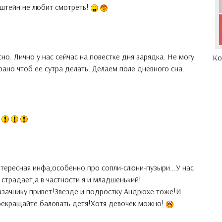
нштейн не любит смотреть!
но. Лично у нас сейчас на повестке дня зарядка. Не могу
Ко
 рано чтоб ее сутра делать. Делаем поле дневного сна.
нтересная инфа,особенно про сопли-слюни-пузыри...У нас
 страдает,а в частности я и младшенький!
азачнику привет!Звезде и подростку Андрюхе тоже!И
екращайте баловать детя!Хотя девочек можно!