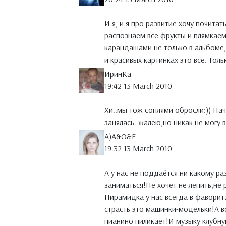
И я, и я про развитие хочу почитат
распознаем все фрукты и плямкаем 
карандашами не только в альбоме, 
и красивых картинках это все. Толь
ИринКа
19:42 13 March 2010
Хи..мы тож соплями обросли:)) Нач
занялась..жалею,но никак не могу вз
A)A&O&E
19:32 13 March 2010
А у нас не поддаётся ни какому р
заниматься!Не хочет не лепить,не 
Пирамидка у нас всегда в фаворит
страсть это машинки-модельки!А 
пианино пиликает!И музыку клубн