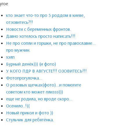
угое
кто знает что-то про 5 роддом в киеве,
отзовитесь?!!
Новости с беременных фронтов.
Давно хотелось просто написать!!!
Не про сопли и горшки, не про православие...
про мужчин.
хэлп
Бурный денёк))) (и фото)
У КОГО ПДР В АВГУСТЕ!!! ОЗОВИТЕСЬ!!!
Фотопрогулочка...
О розовых щечках(фото)...и помогите
советом кто может плиззз)))
еще не родила, но вроде скоро...
Осенило..!((
Новый прикол и фото ))
Стульчик для ребятёнка.