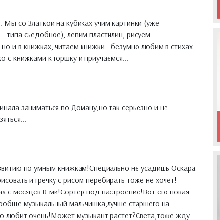
ь. Мы со Златкой на кубиках учим картинки (уже
- типа сьедобное), лепим пластилин, рисуем
но и в книжках, читаем книжки - безумно любим в стихах
ко с книжками к горшку и приучаемся...
инала заниматься по Доману,но так серьезно и не
яться...
азвитию по умным книжкам!Специально не усадишь Оскара
рисовать и гречку с рисом перебирать тоже не хочет!
ах с месяцев 8-ми!Сортер под настроение!Вот его новая
вообще музыкальный мальчишка,лучше старшего на
ую любит очень!Может музыкант растёт?Света,тоже жду