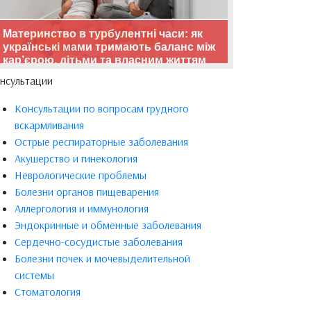
Материнство в турбулентні часи: як
українські мами тримають баланс між
кар’єрою, дітьми та власним життям
нсультации
Консультации по вопросам грудного
вскармливания
Острые респираторные заболевания
Акушерство и гинекология
Неврологические проблемы
Болезни органов пищеварения
Аллергология и иммунология
Эндокринные и обменные заболевания
Сердечно-сосудистые заболевания
Болезни почек и мочевыделительной
системы
Стоматология