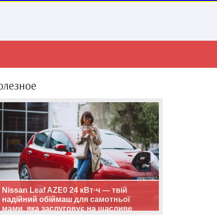
олезное
Nissan Leaf AZE0 24 кВт·ч — твій
надійний обіймаш для самотньої
мами, яка заслуговує на щасливе