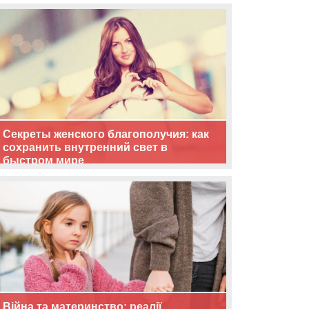
життя
Секреты женского благополучия: как
сохранить внутренний свет в
быстром мире
Війна та материнство: реалії