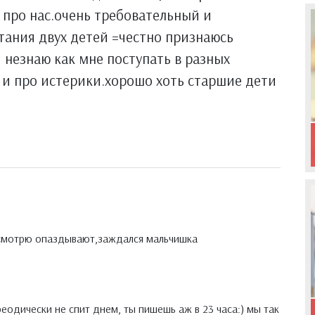
о про нас.очень требовательный и
тания двух детей =честно признаюсь
 незнаю как мне поступать в разных
т и про истерики.хорошо хоть старшие дети
я смотрю опаздывают,заждался мальчишка
одически не спит днем, ты пишешь аж в 23 часа:) мы так