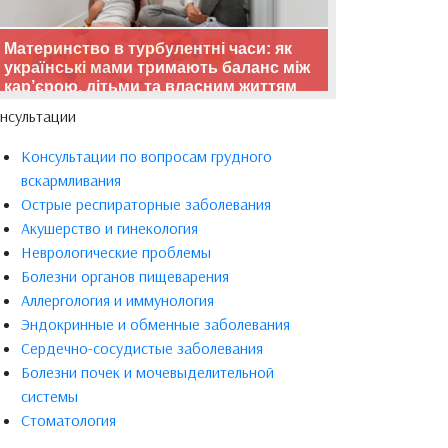
Материнство в турбулентні часи: як
українські мами тримають баланс між
кар’єрою, дітьми та власним життям
нсультации
Консультации по вопросам грудного
вскармливания
Острые респираторные заболевания
Акушерство и гинекология
Неврологические проблемы
Болезни органов пищеварения
Аллергология и иммунология
Эндокринные и обменные заболевания
Сердечно-сосудистые заболевания
Болезни почек и мочевыделительной
системы
Стоматология