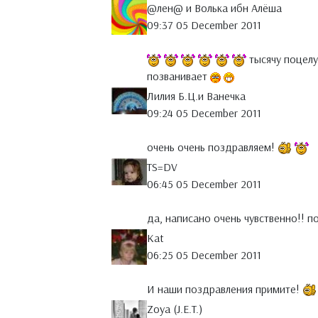
@лен@ и Волька ибн Алёша
09:37 05 December 2011
тысячу поцелу
позванивает
Лилия Б.Ц.и Ванечка
09:24 05 December 2011
очень очень поздравляем!
TS=DV
06:45 05 December 2011
да, написано очень чувственно!! п
Kat
06:25 05 December 2011
И наши поздравления примите!
Zoya (J.E.T.)