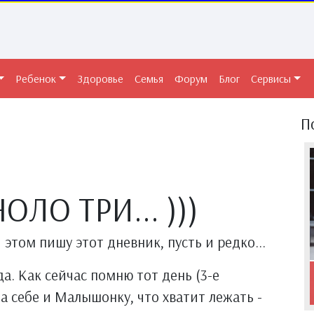
Ребенок
Здоровье
Семья
Форум
Блог
Сервисы
П
ЛО ТРИ... )))
 этом пишу этот дневник, пусть и редко...
а. Как сейчас помню тот день (3-е
ла себе и Малышонку, что хватит лежать -