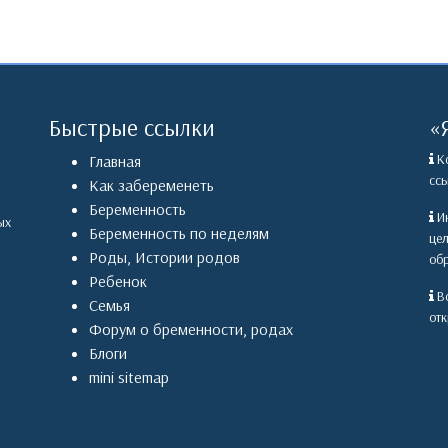
Быстрые ссылки
«
Ко
Главная
ссы
Как забеременеть
Беременность
Ин
ых
Беременность по неделям
це
Роды
,
Истории родов
обр
Ребенок
Вс
Семья
отк
Форум о бременности, родах
Блоги
mini sitemap