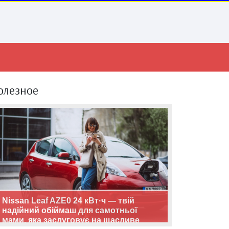
олезное
Nissan Leaf AZE0 24 кВт·ч — твій
надійний обіймаш для самотньої
мами, яка заслуговує на щасливе