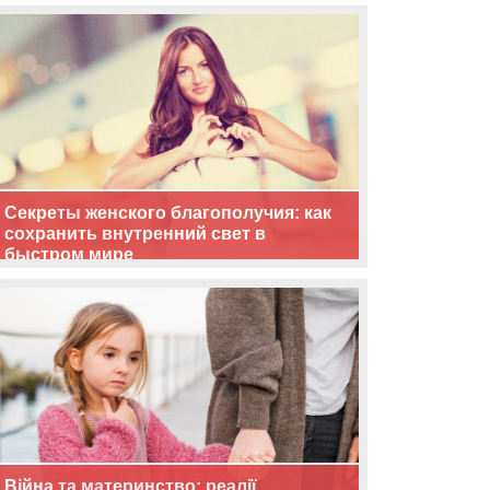
життя
Секреты женского благополучия: как
сохранить внутренний свет в
быстром мире
Війна та материнство: реалії