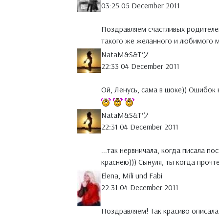
03:25 05 December 2011
Поздравляем счастливых родителе
такого же желанного и любимого
NataM&S&Tツ
22:33 04 December 2011
Ой, Ленусь, сама в шоке)) Ошибок
NataM&S&Tツ
22:31 04 December 2011
...так нервничала, когда писала по
краснею))) Сынуля, ты когда прочт
Elena, Mili und Fabi
22:31 04 December 2011
Поздравляем! Так красиво описала