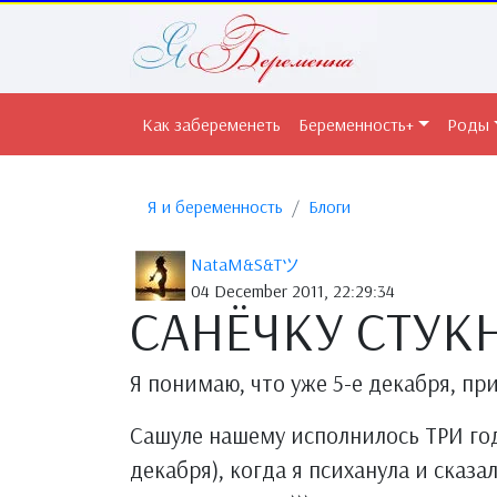
Как забеременеть
Беременность+
Роды
Я и беременность
Блоги
NataM&S&Tツ
04 December 2011, 22:29:34
САНЁЧКУ СТУКНО
Я понимаю, что уже 5-е декабря, при
Сашуле нашему исполнилось ТРИ год
декабря), когда я психанула и сказа