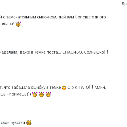
Др
й с замечательным сыночком, дай вам Бог еще одного
 малыша!
 наделала, даже в Темке поста... СПАСИБО, Солнышко!!!
ст, что забацала ошибку в темке
СТУКНУЛО!!! Млин,
ешь - поймешь)))
 свои чувства