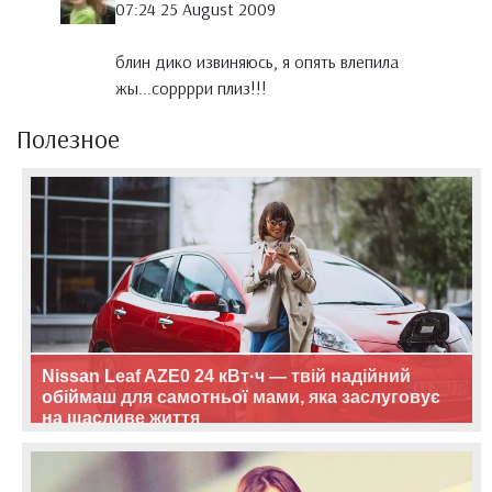
07:24 25 August 2009
блин дико извиняюсь, я опять влепила
жы...сорррри плиз!!!
Полезное
Nissan Leaf AZE0 24 кВт·ч — твій надійний
обіймаш для самотньої мами, яка заслуговує
на щасливе життя