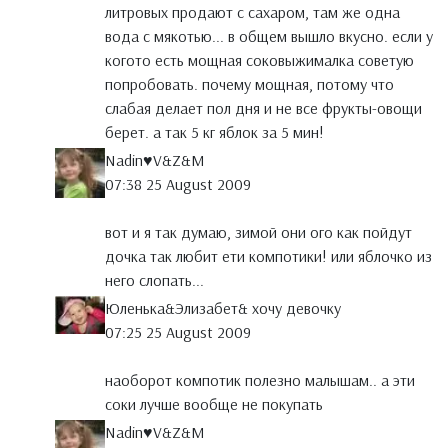
литровых продают с сахаром, там же одна
вода с мякотью... в общем вышло вкусно. если у
когото есть мощная соковыжималка советую
попробовать. почему мощная, потому что
слабая делает пол дня и не все фрукты-овощи
берет. а так 5 кг яблок за 5 мин!
Nadin♥V&Z&M
07:38 25 August 2009
вот и я так думаю, зимой они ого как пойдут
дочка так любит ети компотики! или яблочко из
него слопать...
Юленька&Элизабет& хочу девочку
07:25 25 August 2009
наоборот компотик полезно малышам.. а эти
соки лучше вообще не покупать
Nadin♥V&Z&M