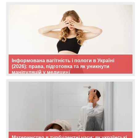
Інформована вагітність і пологи в Україні
(2026): права, підготовка та як уникнути
маніпуляцій у медицині
Материнство в турбулентні часи: як українські