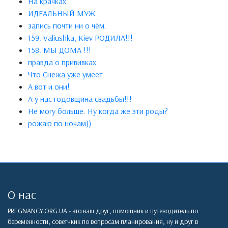
На крачках
ИДЕАЛЬНЫЙ МУЖ
запись почти ни о чём.
159. Valiushka, Kiev РОДИЛА!!!
158. МЫ ДОМА !!!
правда о прививках
Что Снежа уже умеет
А вот и они!
А у нас годовщина свадьбы!!!
Не могу больше. Ну когда же эти роды?
рожаю по ночам))
О нас
PREGNANCY.ORG.UA - это ваш друг, помощник и путеводитель по
беременности, советчкик по вопросам планирования, ну и друг в