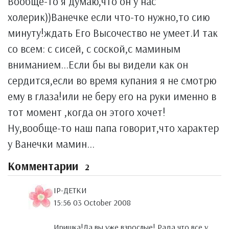
Вообще-то я думаю,что он у нас
холерик))Ванечке если что-то нужно,то сию
минуту!ждать Его Высочество не умеет.И так
со всем: с сисей, с соской,с маминым
вниманием...Если бы вы видели как он
сердится,если во время купания я не смотрю
ему в глаза!или не беру его на руки именно в
тот момент ,когда он этого хочет!
Ну,вообще-то наш папа говорит,что характер
у Ванечки мамин...
Комментарии
2
IP-ДЕТКИ
15:56 03 October 2008
Иришка!Да вы уже взрослые! Рада,что все у