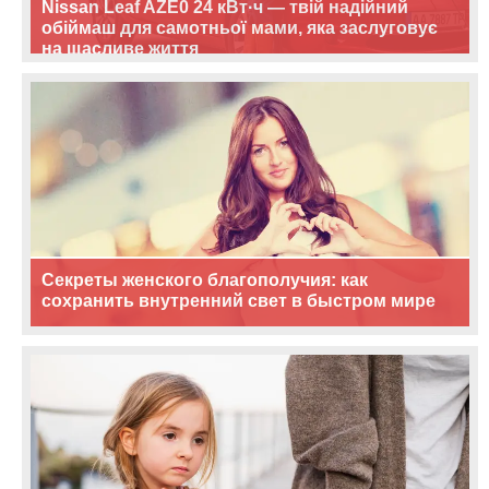
Nissan Leaf AZE0 24 кВт·ч — твій надійний
обіймаш для самотньої мами, яка заслуговує
на щасливе життя
Секреты женского благополучия: как
сохранить внутренний свет в быстром мире