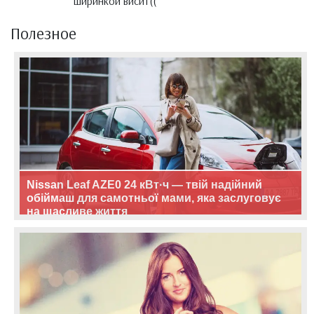
ширинкой висит((
Полезное
Nissan Leaf AZE0 24 кВт·ч — твій надійний
обіймаш для самотньої мами, яка заслуговує
на щасливе життя