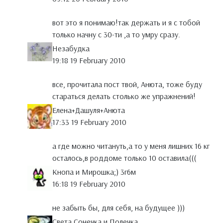
вот это я понимаю!так держать и я с тобой
только начну с 30-ти ,а то умру сразу.
Незабудка
19:18 19 February 2010
все, прочитала пост твой, Анюта, тоже буду
стараться делать столько же упражнений!
Елена+Дашуля+Анюта
17:33 19 February 2010
а где можно читануть,а то у меня лишних 16 кг
осталось,в роддоме только 10 оставила(((
Кнопа и Мирошка;) 3г6м
16:18 19 February 2010
не забыть бы, для себя, на будущее )))
Света,Сонечка и Полечка