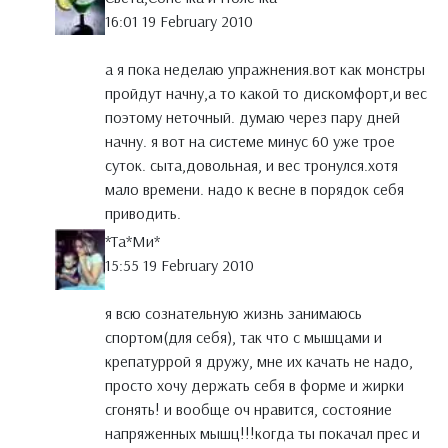
16:01 19 February 2010
а я пока неделаю упражнения.вот как монстры
пройдут начну,а то какой то дискомфорт,и вес
поэтому неточный. думаю через пару дней
начну. я вот на системе минус 60 уже трое
суток. сыта,довольная, и вес тронулся.хотя
мало времени. надо к весне в порядок себя
приводить.
*Тa*Ми*
15:55 19 February 2010
я всю сознательную жизнь занимаюсь
спортом(для себя), так что с мышцами и
крепатуррой я дружу, мне их качать не надо,
просто хочу держать себя в форме и жирки
сгонять! и вообще оч нравится, состояние
напряженных мышц!!!когда ты покачал прес и