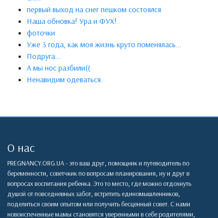
первый выход на снег пешком состоялся
Наша обновка! Ура и ФУХ!
фоточки
Уже 3 года, как моя жизнь круто поменялась...
Подруга...
А мы нос разбили((
Ненавидим одеваться.
О нас
PREGNANCY.ORG.UA - это ваш друг, помощник и путеводитель по
беременности, советчкик по вопросам планирования, ну и друг в
вопросах воспитания ребенка. Это то место, где можно отдохнуть
душой от повседневных забот, встретить единомышленников,
поделиться своим опытом или получить бесценный совет. С нами
новоиспеченные мамы становятся уверенными в себе родителями,