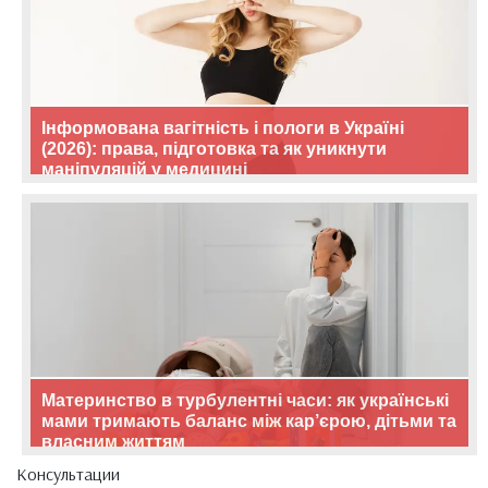
Інформована вагітність і пологи в Україні
(2026): права, підготовка та як уникнути
маніпуляцій у медицині
Материнство в турбулентні часи: як українські
мами тримають баланс між кар’єрою, дітьми та
власним життям
Консультации