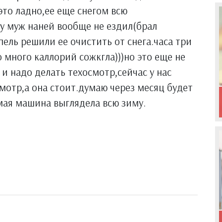
 это ладно,ее еще снегом всю
ду муж наней вообще не ездил(брал
пель решили ее очистить от снега.часа три
о много каллорий сожкгла)))но это еще не
 и надо делать техосмотр,сейчас у нас
мотр,а она стоит.думаю через месяц будет
имая машина выглядела всю зиму.