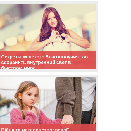
життя
Секреты женского благополучия: как
сохранить внутренний свет в
быстром мире
Війна та материнство: реалії