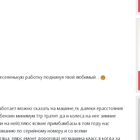
еселенькую работку подкинул твой любимый...
аботает можно сказать на машине,тк далеки ерасстояния
бензин минимум 1тр тратит.да и колеса на нее зимние
и на ней).плюс всякие примбамбасы.в том году нас
ерманию по серийному номеру и со всеми
яца, плюс емонт дороговат.но машина класс.я когда за