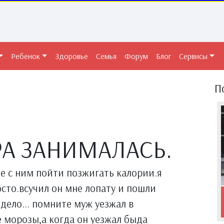
Ребенок
Здоровье
Семья
Форум
Блог
Сервисы
П
РА ЗАНИМАЛАСЬ.
е с ним пойти позжигать калории.я
осто.всучил он мне лопату и пошли
дело... помните муж уезжал в
 морозы,а когда он уезжал быда