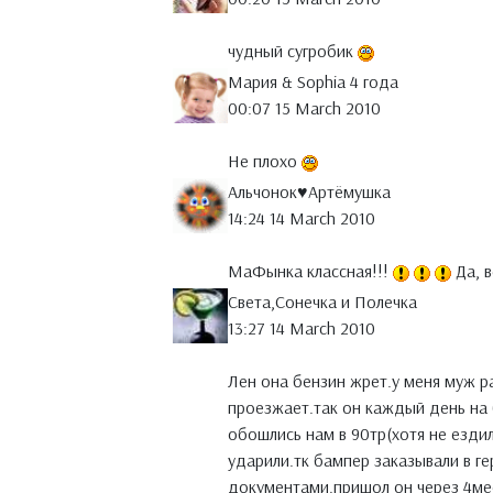
чудный сугробик
Мария & Sophia 4 года
00:07 15 March 2010
Не плохо
Альчонок♥Артёмушка
14:24 14 March 2010
МаФынка классная!!!
Да, в
Света,Сонечка и Полечка
13:27 14 March 2010
Лен она бензин жрет.у меня муж р
проезжает.так он каждый день на 
обошлись нам в 90тр(хотя не ездил
ударили.тк бампер заказывали в г
документами.пришол он через 4мес