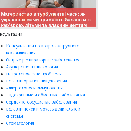
Материнство в турбулентні часи: як
українські мами тримають баланс між
кар’єрою, дітьми та власним життям
нсультации
Консультации по вопросам грудного
вскармливания
Острые респираторные заболевания
Акушерство и гинекология
Неврологические проблемы
Болезни органов пищеварения
Аллергология и иммунология
Эндокринные и обменные заболевания
Сердечно-сосудистые заболевания
Болезни почек и мочевыделительной
системы
Стоматология