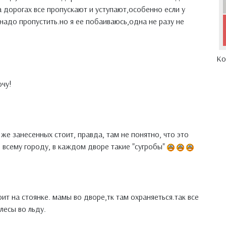
а дорогах все пропускают и уступают,особенно если у
надо пропустить.но я ее побаиваюсь,одна не разу не
Ко
очу!
 же занесенных стоит, правда, там не понятно, что это
о всему городу, в каждом дворе такие "сугробы"
ит на стоянке. мамы во дворе,тк там охраняеться.так все
лесы во льду.