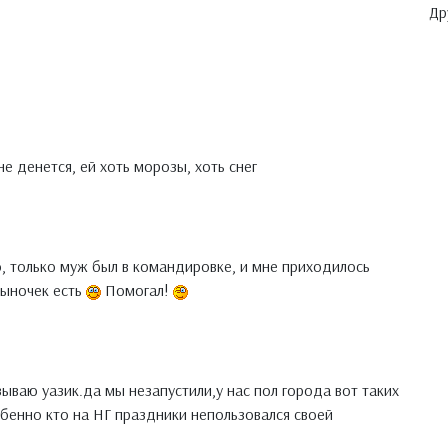
Др
е денется, ей хоть морозы, хоть снег
о, только муж был в командировке, и мне приходилось
сыночек есть
Помогал!
зываю уазик.да мы незапустили,у нас пол города вот таких
обенно кто на НГ праздники непользовался своей