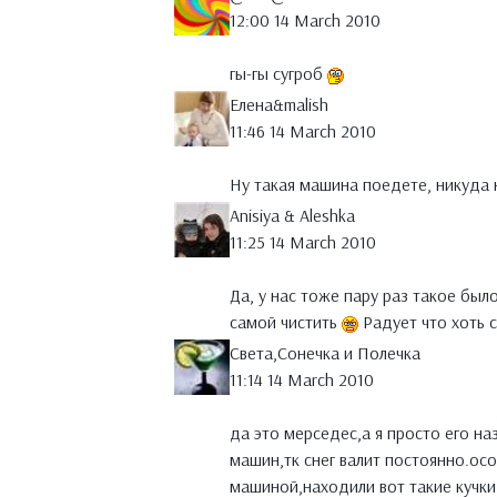
12:00 14 March 2010
гы-гы сугроб
Елена&malish
11:46 14 March 2010
Ну такая машина поедете, никуда н
Anisiya & Aleshka
11:25 14 March 2010
Да, у нас тоже пару раз такое был
самой чистить
Радует что хоть 
Света,Сонечка и Полечка
11:14 14 March 2010
да это мерседес,а я просто его на
машин,тк снег валит постоянно.ос
машиной,находили вот такие кучки