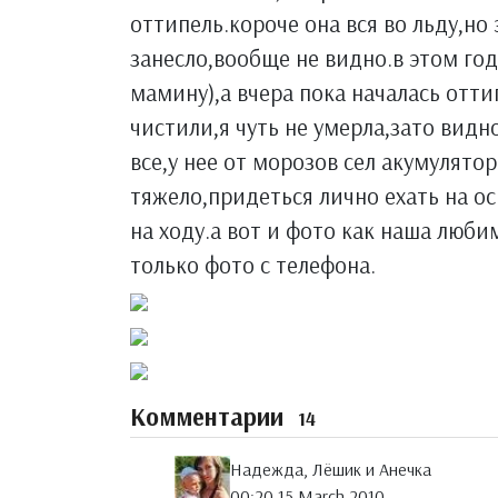
оттипель.короче она вся во льду,но
занесло,вообще не видно.в этом го
мамину),а вчера пока началась отти
чистили,я чуть не умерла,зато видн
все,у нее от морозов сел акумулятор
тяжело,придеться лично ехать на ос
на ходу.а вот и фото как наша люб
только фото с телефона.
Комментарии
14
Надежда, Лёшик и Анечка
00:20 15 March 2010