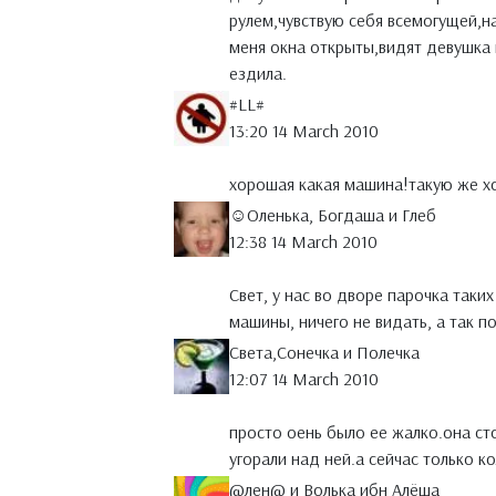
рулем,чувствую себя всемогущей,н
меня окна открыты,видят девушка 
ездила.
#LL#
13:20 14 March 2010
хорошая какая машина!такую же х
☺Оленька, Богдаша и Глеб
12:38 14 March 2010
Свет, у нас во дворе парочка таких
машины, ничего не видать, а так п
Света,Сонечка и Полечка
12:07 14 March 2010
просто оень было ее жалко.она сто
угорали над ней.а сейчас только ко
@лен@ и Волька ибн Алёша