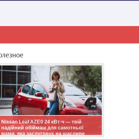
олезное
Nissan Leaf AZE0 24 кВт·ч — твій
надійний обіймаш для самотньої
мами, яка заслуговує на щасливе