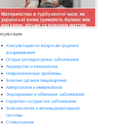
Материнство в турбулентні часи: як
українські мами тримають баланс між
кар’єрою, дітьми та власним життям
нсультации
Консультации по вопросам грудного
вскармливания
Острые респираторные заболевания
Акушерство и гинекология
Неврологические проблемы
Болезни органов пищеварения
Аллергология и иммунология
Эндокринные и обменные заболевания
Сердечно-сосудистые заболевания
Болезни почек и мочевыделительной
системы
Стоматология