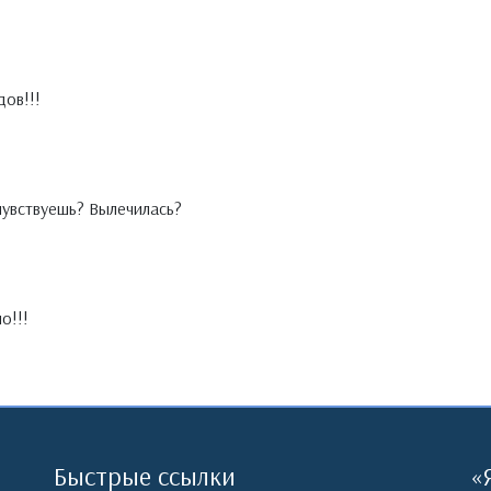
дов!!!
вствуешь? Вылечилась?
о!!!
Быстрые ссылки
«