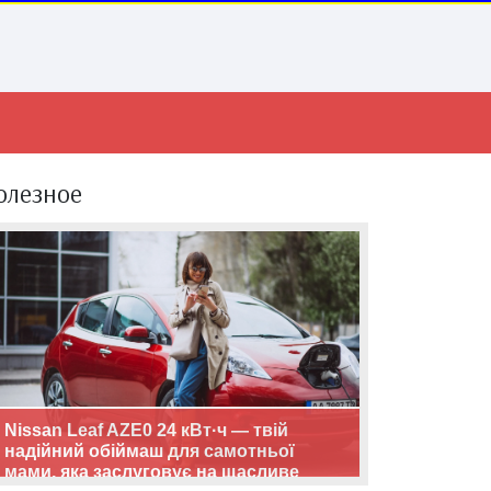
олезное
Nissan Leaf AZE0 24 кВт·ч — твій
надійний обіймаш для самотньої
мами, яка заслуговує на щасливе