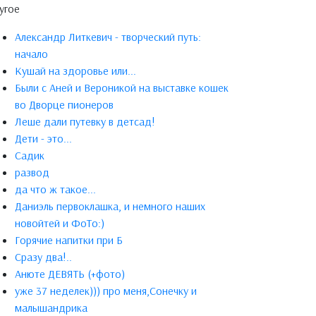
угое
Александр Литкевич - творческий путь:
начало
Кушай на здоровье или...
Были с Аней и Вероникой на выставке кошек
во Дворце пионеров
Леше дали путевку в детсад!
Дети - это...
Садик
развод
да что ж такое...
Даниэль первоклашка, и немного наших
новойтей и ФоТо:)
Горячие напитки при Б
Сразу два!..
Анюте ДЕВЯТЬ (+фото)
уже 37 неделек))) про меня,Сонечку и
малышандрика