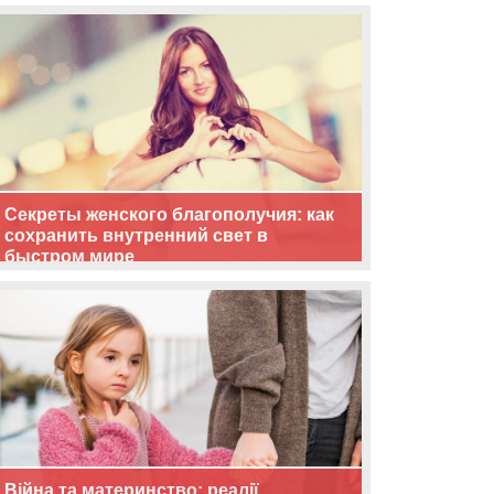
життя
Секреты женского благополучия: как
сохранить внутренний свет в
быстром мире
Війна та материнство: реалії