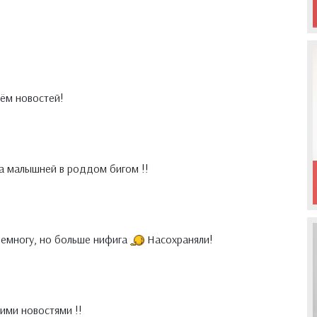
ём новостей!
за малышней в роддом бигом !!
емногу, но больше нифига
Насохраняли!
ими новостями !!