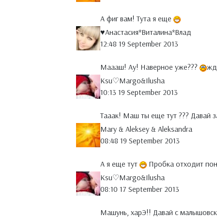
А фиг вам! Тута я еще
♥Анастасия*Виталина*Влад
12:48 19 September 2013
Маааш! Ау! Наверное уже???
жд
Ksu♡Margo&Ilusha
10:13 19 September 2013
Тааак! Маш ты еще тут ??? Давай 
Mary & Aleksey & Aleksandra
08:48 19 September 2013
А я еще тут
Пробка отходит пон
Ksu♡Margo&Ilusha
08:10 17 September 2013
Машунь, харЭ!! Давай с малышовск