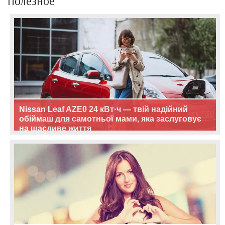
Полезное
Nissan Leaf AZE0 24 кВт·ч — твій надійний
обіймаш для самотньої мами, яка заслуговує
на щасливе життя