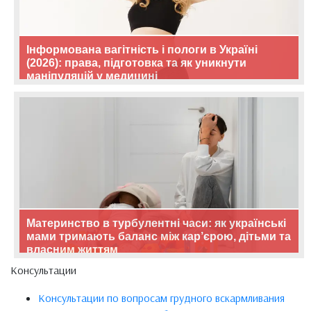
Інформована вагітність і пологи в Україні
(2026): права, підготовка та як уникнути
маніпуляцій у медицині
Материнство в турбулентні часи: як українські
мами тримають баланс між кар’єрою, дітьми та
власним життям
Консультации
Консультации по вопросам грудного вскармливания