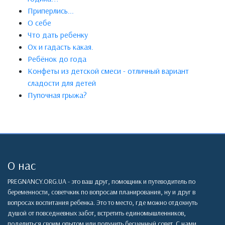
Приперлись...
О себе
Что дать ребенку
Ох и гадасть какая.
Ребёнок до года
Конфеты из детской смеси - отличный вариант
сладости для детей
Пупочная грыжа?
О нас
PREGNANCY.ORG.UA - это ваш друг, помощник и путеводитель по
беременности, советчкик по вопросам планирования, ну и друг в
вопросах воспитания ребенка. Это то место, где можно отдохнуть
душой от повседневных забот, встретить единомышленников,
поделиться своим опытом или получить бесценный совет. С нами