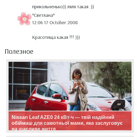
прикольненько)) ляля такая :))
*Светлана*
12:06 17 October 2008
Красотища какая !!! )))
Полезное
Nissan Leaf AZE0 24 кВт·ч — твій надійний
обіймаш для самотньої мами, яка заслуговує
на щасливе життя