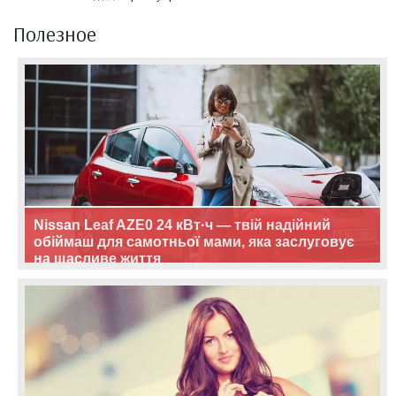
Полезное
Nissan Leaf AZE0 24 кВт·ч — твій надійний
обіймаш для самотньої мами, яка заслуговує
на щасливе життя