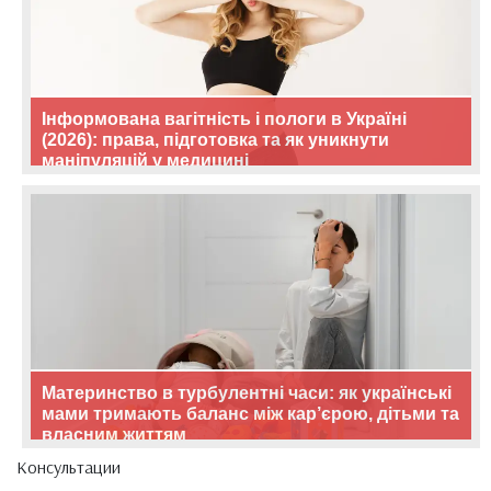
Інформована вагітність і пологи в Україні
(2026): права, підготовка та як уникнути
маніпуляцій у медицині
Материнство в турбулентні часи: як українські
мами тримають баланс між кар’єрою, дітьми та
власним життям
Консультации