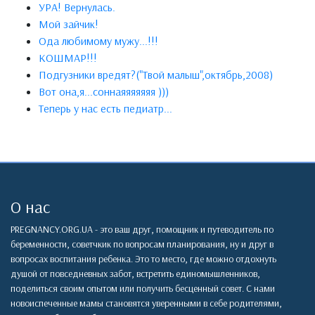
УРА! Вернулась.
Мой зайчик!
Ода любимому мужу...!!!
КОШМАР!!!
Подгузники вредят?("Твой малыш",октябрь,2008)
Вот она,я...соннаяяяяяяя )))
Теперь у нас есть педиатр...
О нас
PREGNANCY.ORG.UA - это ваш друг, помощник и путеводитель по
беременности, советчкик по вопросам планирования, ну и друг в
вопросах воспитания ребенка. Это то место, где можно отдохнуть
душой от повседневных забот, встретить единомышленников,
поделиться своим опытом или получить бесценный совет. С нами
новоиспеченные мамы становятся уверенными в себе родителями,