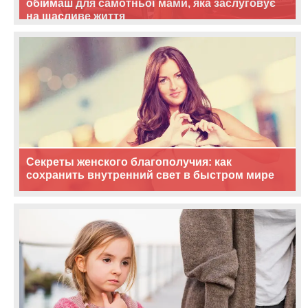
обіймаш для самотньої мами, яка заслуговує
на щасливе життя
Секреты женского благополучия: как
сохранить внутренний свет в быстром мире