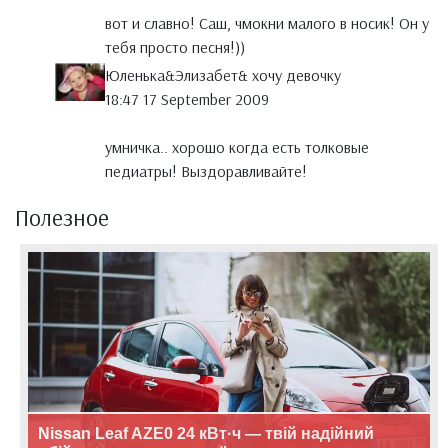
вот и славно! Саш, чмокни малого в носик! Он у
тебя просто песня!))
Юленька&Элизабет& хочу девочку
18:47 17 September 2009
умничка.. хорошо когда есть толковые
педиатры! Выздоравливайте!
Полезное
Nissan Leaf AZE0 24 кВт·ч — твій надійний