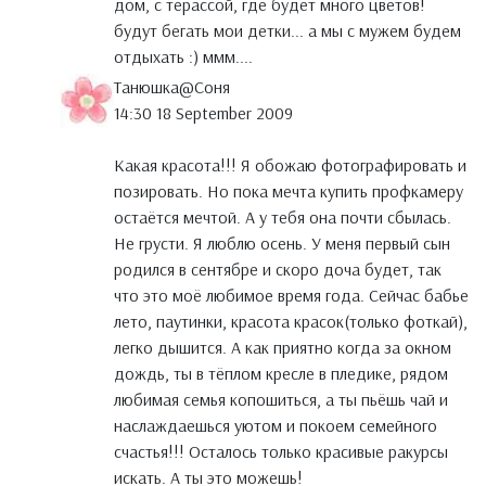
дом, с терассой, где будет много цветов!
будут бегать мои детки... а мы с мужем будем
отдыхать :) ммм....
Танюшка@Cоня
14:30 18 September 2009
Какая красота!!! Я обожаю фотографировать и
позировать. Но пока мечта купить профкамеру
остаётся мечтой. А у тебя она почти сбылась.
Не грусти. Я люблю осень. У меня первый сын
родился в сентябре и скоро доча будет, так
что это моё любимое время года. Сейчас бабье
лето, паутинки, красота красок(только фоткай),
легко дышится. А как приятно когда за окном
дождь, ты в тёплом кресле в пледике, рядом
любимая семья копошиться, а ты пьёшь чай и
наслаждаешься уютом и покоем семейного
счастья!!! Осталось только красивые ракурсы
искать. А ты это можешь!