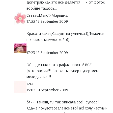
допетраю как это все делается.... Я от фоток
вообще тащюсь...
Света&Макс♡Маришка
17:33 18 September 2009
Красота какая,Сашуль ты умничка:)))Темочке
повезло с мамулечкой:)))
я
17:23 18 September 2009
Обалденная фотография просто! ВСЕ
фотографии!!! Сашка ты супер-пупер-мега-
молодчинка!!!
A&A
15:05 18 September 2009
блин, Танюш, ты так описала все!! супеор!
ядаже почувствовала все это! ах! хочу частный