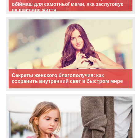
обіймаш для самотньої мами, яка заслуговує
на щасливе життя
Секреты женского благополучия: как
сохранить внутренний свет в быстром мире