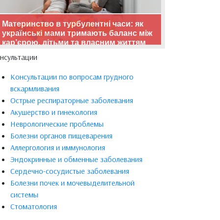
Материнство в турбулентні часи: як
українські мами тримають баланс між
кар’єрою, дітьми та власним життям
нсультации
Консультации по вопросам грудного
вскармливания
Острые респираторные заболевания
Акушерство и гинекология
Неврологические проблемы
Болезни органов пищеварения
Аллергология и иммунология
Эндокринные и обменные заболевания
Сердечно-сосудистые заболевания
Болезни почек и мочевыделительной
системы
Стоматология