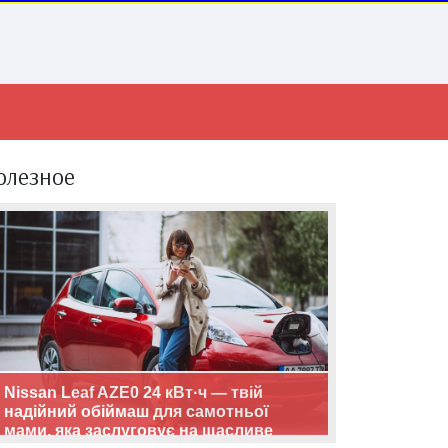
олезное
Nissan Leaf AZE0 24 кВт·ч — твій
надійний обіймаш для самотньої
мами, яка заслуговує на щасливе