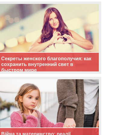
життя
Секреты женского благополучия: как
сохранить внутренний свет в
быстром мире
Війна та материнство: реалії