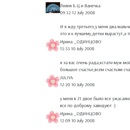
Лилия Б.Ц.и Ванечка
09:32 12 July 2008
И я жду третьего,у меня два мальч
это и к лучшему,детки вырастут,а
Ирина _ОДИНЦОВО
13:33 10 July 2008
я за вас очень рада,кстати муж мо
большое счастье,всем счастьям счас
JULIYA
12:20 10 July 2008
у меня в 21 двое было все ужасали
все по доброму завидуют :)
Ирина _ОДИНЦОВО
12:09 10 July 2008