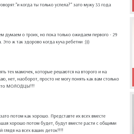
говорят:"и когда ты только успела?" зато мужу 33 года
ем думаем о троих, но пока только ожидаем первого - 29
Это ж так здорово когда куча ребетни :)))
нять тех мамочек, которые решаются на второго и на
аю, нет, наоборот, просто не могу понять как вам столько
осто МОЛОДЦЫ!!!
 зато потом как хорошо. Представте их всех вместе
льшая хорошо потом будет, будут вместе расти с общими
 глядя на всех ваших деток!!!!