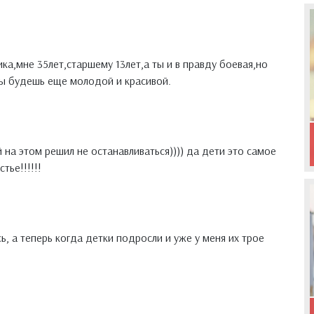
ика,мне 35лет,старшему 13лет,а ты и в правду боевая,но
 ты будешь еще молодой и красивой.
й на этом решил не останавливаться)))) да дети это самое
тье!!!!!!
сь, а теперь когда детки подросли и уже у меня их трое