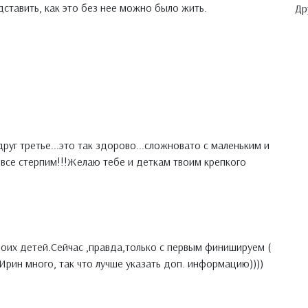
ставить, как это без нее можно было жить.
Др
!
вдруг третье...это так здорово...сложновато с маленьким и
все стерпим!!!Желаю тебе и деткам твоим крепкого
троих детей.Сейчас ,правда,только с первым финишируем (
т Ирин много, так что лучше указать доп. информацию))))