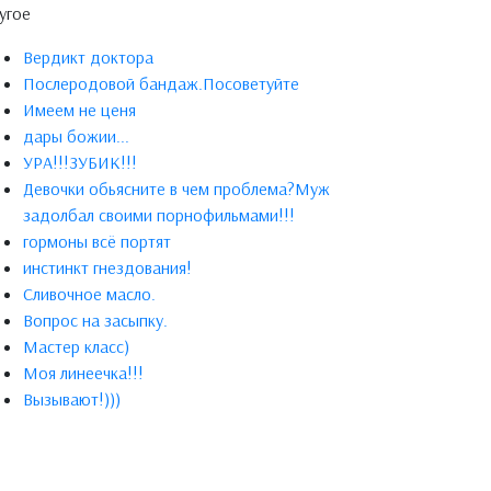
угое
Вердикт доктора
Послеродовой бандаж.Посоветуйте
Имеем не ценя
дары божии...
УРА!!!ЗУБИК!!!
Девочки обьясните в чем проблема?Муж
задолбал своими порнофильмами!!!
гормоны всё портят
инстинкт гнездования!
Сливочное масло.
Вопрос на засыпку.
Мастер класс)
Моя линеечка!!!
Вызывают!)))