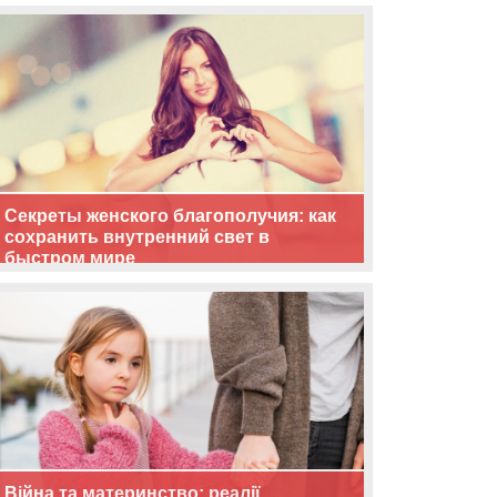
життя
Секреты женского благополучия: как
сохранить внутренний свет в
быстром мире
Війна та материнство: реалії