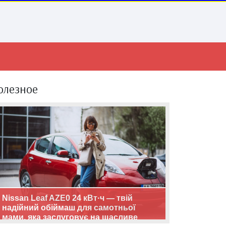
олезное
Nissan Leaf AZE0 24 кВт·ч — твій
надійний обіймаш для самотньої
мами, яка заслуговує на щасливе