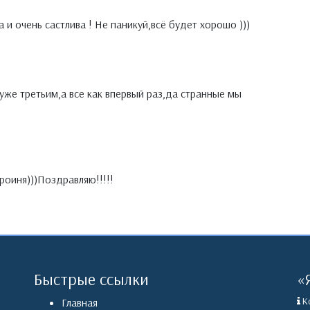
 и очень састлива ! Не паникуй,всё будет хорошо )))
уже третьим,а все как впервый раз,да странные мы
ероиня)))Поздравляю!!!!!
Быстрые ссылки
«
Ко
Главная