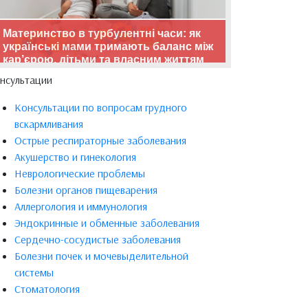
Материнство в турбулентні часи: як
українські мами тримають баланс між
кар’єрою, дітьми та власним життям
нсультации
Консультации по вопросам грудного
вскармливания
Острые респираторные заболевания
Акушерство и гинекология
Неврологические проблемы
Болезни органов пищеварения
Аллергология и иммунология
Эндокринные и обменные заболевания
Сердечно-сосудистые заболевания
Болезни почек и мочевыделительной
системы
Стоматология