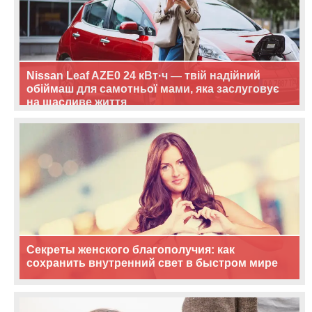
Nissan Leaf AZE0 24 кВт·ч — твій надійний
обіймаш для самотньої мами, яка заслуговує
на щасливе життя
Секреты женского благополучия: как
сохранить внутренний свет в быстром мире