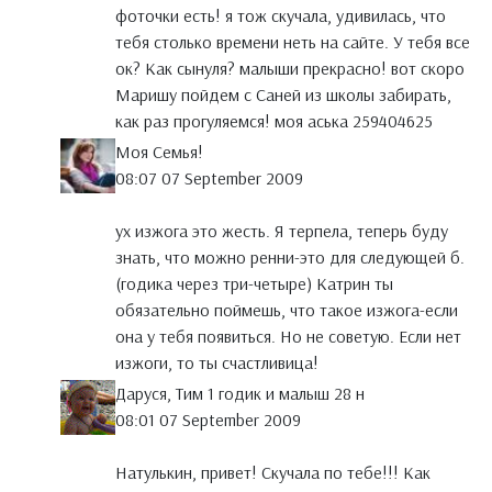
фоточки есть! я тож скучала, удивилась, что
тебя столько времени неть на сайте. У тебя все
ок? Как сынуля? малыши прекрасно! вот скоро
Маришу пойдем с Саней из школы забирать,
как раз прогуляемся! моя аська 259404625
Моя Семья!
08:07 07 September 2009
ух изжога это жесть. Я терпела, теперь буду
знать, что можно ренни-это для следующей б.
(годика через три-четыре) Катрин ты
обязательно поймешь, что такое изжога-если
она у тебя появиться. Но не советую. Если нет
изжоги, то ты счастливица!
Даруся, Тим 1 годик и малыш 28 н
08:01 07 September 2009
Натулькин, привет! Скучала по тебе!!! Как