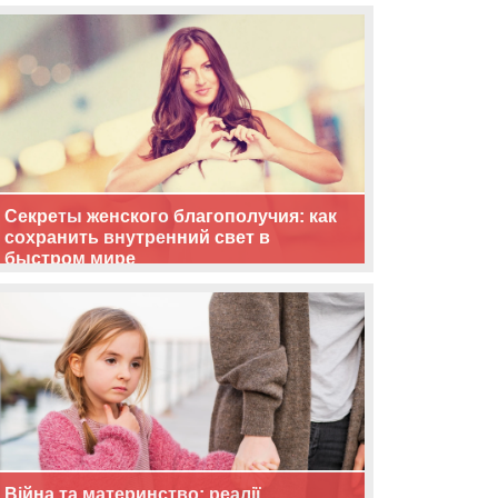
життя
Секреты женского благополучия: как
сохранить внутренний свет в
быстром мире
Війна та материнство: реалії