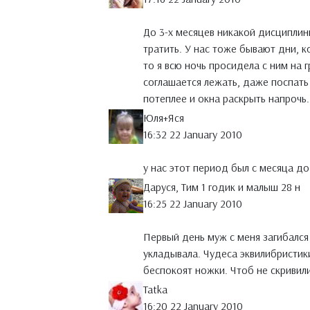
До 3-х месяцев никакой дисциплин
тратить. У нас тоже бывают дни, к
то я всю ночь просидела с ним на г
соглашается лежать, даже поспать 
потеплее и окна раскрыть напрочь.
Юля+Яся
16:32 22 January 2010
у нас этот период был с месяца до
Даруся, Тим 1 годик и малыш 28 н
16:25 22 January 2010
Первый день муж с меня загибался 
укладывала. Чудеса эквилибристик
беспокоят ножки. Чтоб не скривили
Tatka
16:20 22 January 2010