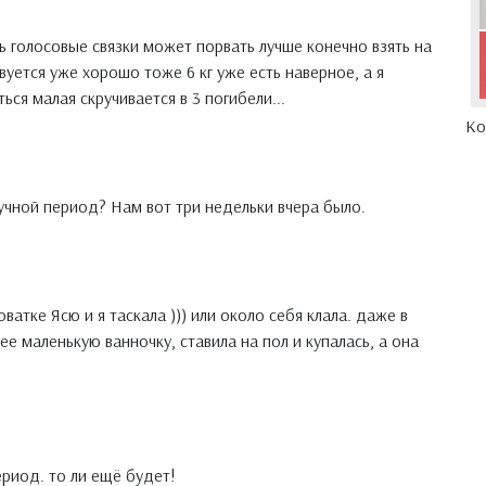
ь голосовые связки может порвать лучше конечно взять на
твуется уже хорошо тоже 6 кг уже есть наверное, а я
ься малая скручивается в 3 погибели...
Ко
ручной период? Нам вот три недельки вчера было.
атке Ясю и я таскала ))) или около себя клала. даже в
ее маленькую ванночку, ставила на пол и купалась, а она
ериод. то ли ещё будет!