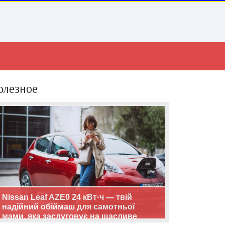
олезное
Nissan Leaf AZE0 24 кВт·ч — твій
надійний обіймаш для самотньої
мами, яка заслуговує на щасливе