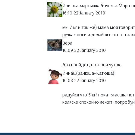
Иришка-мартышка&пчелка Маргош
16:10 22 January 2010
мы 7 кг и так же) мама моя говорит
ручках носи и делай все что он зах
Вера
16:09 22 January 2010
Это пройдет, потерпи чуток.
Инна&(Ванюша+Катюша)
16:08 22 January 2010
радуйся что 5 кг! пока тягаешь. по
коляске спокойно лежит. попробуй