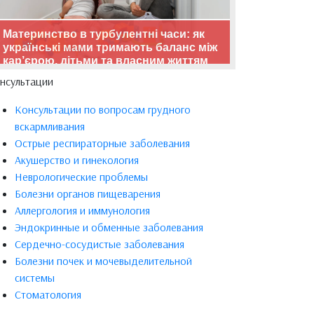
Материнство в турбулентні часи: як
українські мами тримають баланс між
кар’єрою, дітьми та власним життям
нсультации
Консультации по вопросам грудного
вскармливания
Острые респираторные заболевания
Акушерство и гинекология
Неврологические проблемы
Болезни органов пищеварения
Аллергология и иммунология
Эндокринные и обменные заболевания
Сердечно-сосудистые заболевания
Болезни почек и мочевыделительной
системы
Стоматология