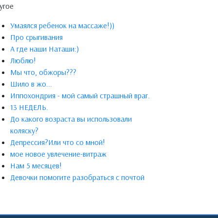
угое
Умаялся ребенок на массаже!))
Про срыгивания
А где наши Наташи:)
Люблю!
Мы что, обжоры???
Шило в жо...
Иппохондрия - мой самый страшный враг.
13 НЕДЕЛЬ.
До какого возраста вы использовали
коляску?
Депрессия?Или что со мной!
мое новое увлечение-витраж
Нам 5 месяцев!
Девочки помогите разобраться с почтой