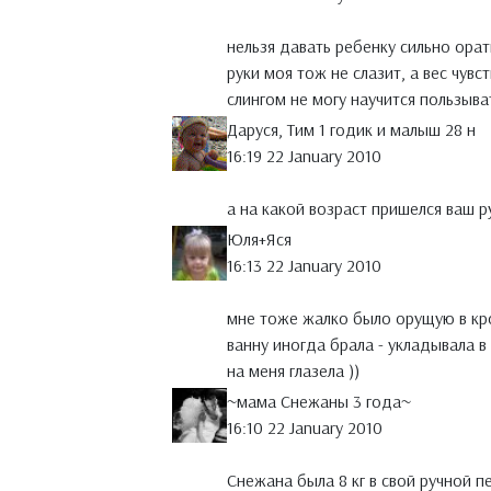
нельзя давать ребенку сильно орат
руки моя тож не слазит, а вес чувс
слингом не могу научится пользыват
Даруся, Тим 1 годик и малыш 28 н
16:19 22 January 2010
а на какой возраст пришелся ваш 
Юля+Яся
16:13 22 January 2010
мне тоже жалко было орущую в кров
ванну иногда брала - укладывала в 
на меня глазела ))
~мама Снежаны 3 года~
16:10 22 January 2010
Снежана была 8 кг в свой ручной п