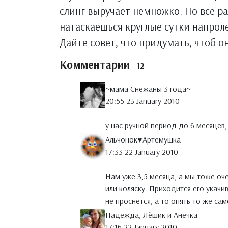
слинг выручает немножко. Но все рав
натаскаешься круглые сутки напрол
Дайте совет, что придумать, чтоб он
Комментарии
12
~мама Снежаны 3 года~
20:55 23 January 2010
у нас ручной период до 6 месяцев
Альчонок♥Артёмушка
17:33 22 January 2010
Нам уже 3,5 месяца, а мы тоже оче
или коляску. Приходится его укачи
не проснется, а то опять то же само
Надежда, Лёшик и Анечка
17:16 22 January 2010