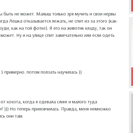
ы быть не может. Малыш только зря мучить и свои нервы
огда Лешка отказывается лежать, не спит из-за этого (как-
руди, как на той фотке). Я его на животик кладу, так он
может. Ну и на улице спит замечательно или если одеть
 3 примерно. потом ползать научилась ))
от хохота, когда я одевала слинг и малого туда
и! ))) Но теперь приловчилась. Правда, меня немножко
сь они там.