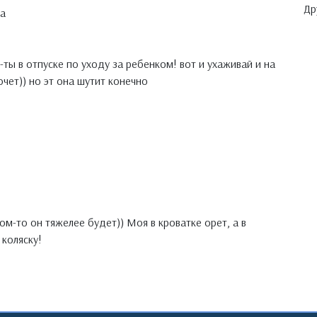
Др
а
-ты в отпуске по уходу за ребенком! вот и ухаживай и на
очет)) но эт она шутит конечно
том-то он тяжелее будет)) Моя в кроватке орет, а в
 коляску!