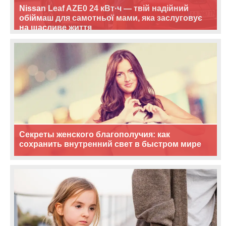
Nissan Leaf AZE0 24 кВт·ч — твій надійний
обіймаш для самотньої мами, яка заслуговує
на щасливе життя
Секреты женского благополучия: как
сохранить внутренний свет в быстром мире