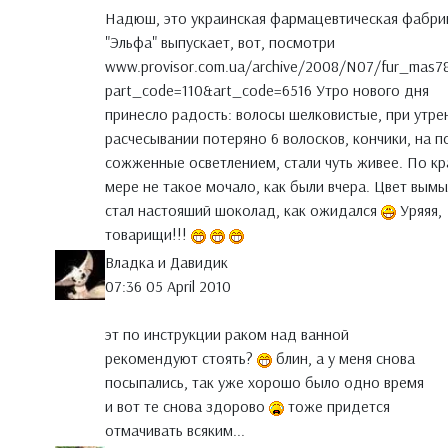
Надюш, это украинская фармацевтическая фабри
"Эльфа" выпускает, вот, посмотри
www.provisor.com.ua/archive/2008/N07/fur_mas7
part_code=110&art_code=6516 Утро нового дня
принесло радость: волосы шелковистые, при утр
расчесывании потеряно 6 волосков, кончики, на п
сожженные осветлением, стали чуть живее. По к
мере не такое мочало, как были вчера. Цвет вымы
стал настояший шоколад, как ожидался
Уряяя,
товарищи!!!
Владка и Давидик
07:36 05 April 2010
эт по инструкции раком над ванной
рекомендуют стоять?
блин, а у меня снова
посыпались, так уже хорошо было одно время
и вот те снова здорово
тоже придется
отмачивать всяким...