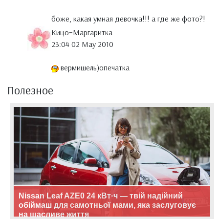
боже, какая умная девочка!!! а где же фото?!
Кицо=Маргаритка
23:04 02 May 2010
вермишель)опечатка
Полезное
Nissan Leaf AZE0 24 кВт·ч — твій надійний
обіймаш для самотньої мами, яка заслуговує
на щасливе життя