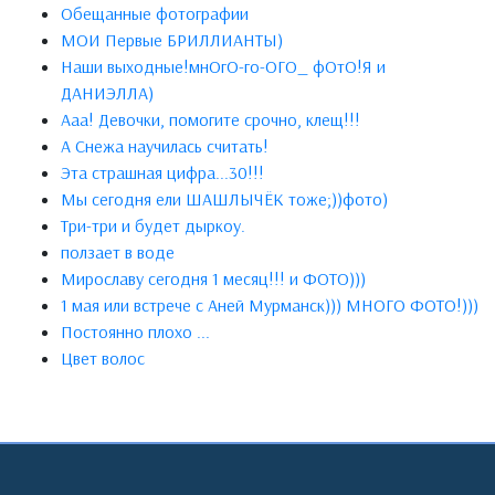
Обещанные фотографии
МОИ Первые БРИЛЛИАНТЫ)
Наши выходные!мнОгО-го-ОГО_ фОтО!Я и
ДАНИЭЛЛА)
Ааа! Девочки, помогите срочно, клещ!!!
А Снежа научилась считать!
Эта страшная цифра...30!!!
Мы сегодня ели ШАШЛЫЧЁК тоже;))фото)
Три-три и будет дыркоу.
ползает в воде
Мирославу сегодня 1 месяц!!! и ФОТО)))
1 мая или встрече с Аней Мурманск))) МНОГО ФОТО!)))
Постоянно плохо ...
Цвет волос