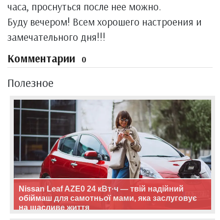
часа, проснуться после нее можно.
Буду вечером! Всем хорошего настроения и
замечательного дня!!!
Комментарии
0
Полезное
Nissan Leaf AZE0 24 кВт·ч — твій надійний
обіймаш для самотньої мами, яка заслуговує
на щасливе життя