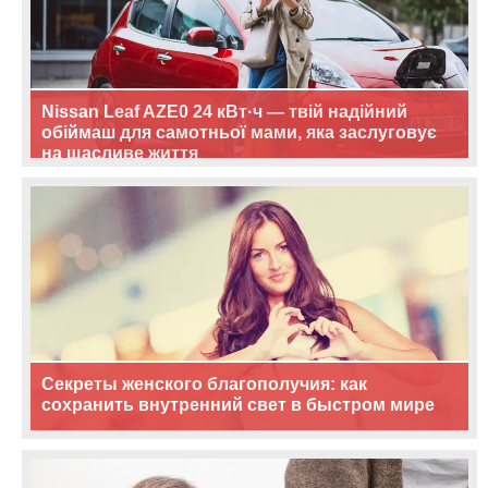
Nissan Leaf AZE0 24 кВт·ч — твій надійний
обіймаш для самотньої мами, яка заслуговує
на щасливе життя
Секреты женского благополучия: как
сохранить внутренний свет в быстром мире