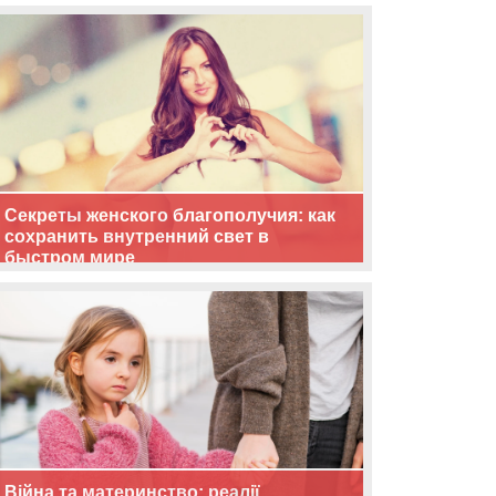
життя
Секреты женского благополучия: как
сохранить внутренний свет в
быстром мире
Війна та материнство: реалії