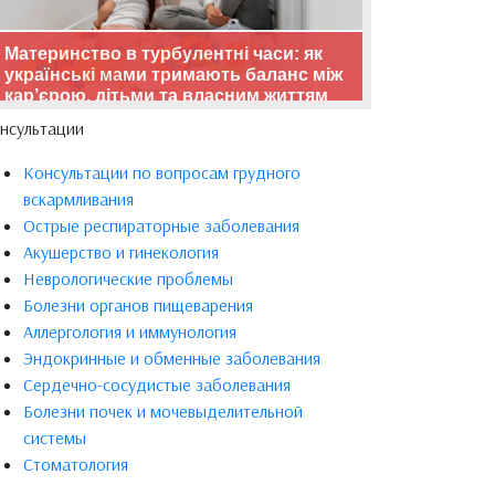
Материнство в турбулентні часи: як
українські мами тримають баланс між
кар’єрою, дітьми та власним життям
нсультации
Консультации по вопросам грудного
вскармливания
Острые респираторные заболевания
Акушерство и гинекология
Неврологические проблемы
Болезни органов пищеварения
Аллергология и иммунология
Эндокринные и обменные заболевания
Сердечно-сосудистые заболевания
Болезни почек и мочевыделительной
системы
Стоматология