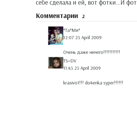
себе сделала и ей, вот фотки...И фо
Комментарии
2
*Тa*Ми*
12:07 23 April 2009
Очень даже ничего!!!!!!!!!!!
TS=DV
11:43 23 April 2009
krasivo1!!! do4enka syper!!!!!!