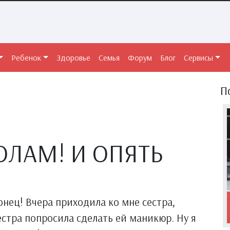
Ребенок
Здоровье
Семья
Форум
Блог
Сервисы
П
ОЛАМ! И ОПЯТЬ
онец! Вчера приходила ко мне сестра,
естра попросила сделать ей маникюр. Ну я