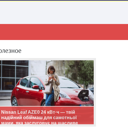
олезное
Nissan Leaf AZE0 24 кВт·ч — твій
надійний обіймаш для самотньої
мами, яка заслуговує на щасливе