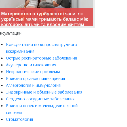
Материнство в турбулентні часи: як
українські мами тримають баланс між
кар’єрою, дітьми та власним життям
нсультации
Консультации по вопросам грудного
вскармливания
Острые респираторные заболевания
Акушерство и гинекология
Неврологические проблемы
Болезни органов пищеварения
Аллергология и иммунология
Эндокринные и обменные заболевания
Сердечно-сосудистые заболевания
Болезни почек и мочевыделительной
системы
Стоматология