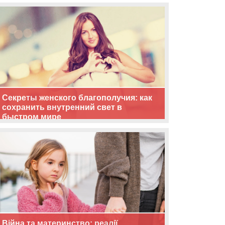
життя
Секреты женского благополучия: как
сохранить внутренний свет в
быстром мире
Війна та материнство: реалії