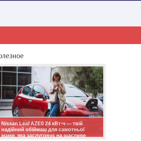
олезное
Nissan Leaf AZE0 24 кВт·ч — твій
надійний обіймаш для самотньої
мами, яка заслуговує на щасливе