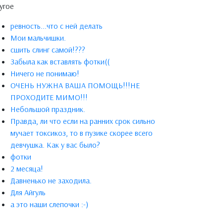
угое
ревность...что с ней делать
Мои мальчишки.
сшить слинг самой!???
Забыла как вставлять фотки((
Ничего не понимаю!
ОЧЕНЬ НУЖНА ВАША ПОМОЩЬ!!!НЕ
ПРОХОДИТЕ МИМО!!!
Небольшой праздник.
Правда, ли что если на ранних срок сильно
мучает токсикоз, то в пузике скорее всего
девчушка. Как у вас было?
фотки
2 месяца!
Давненько не заходила.
Для Айгуль
а это наши слепочки :-)