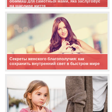
обіймаш для самотньої мами, яка заслуговує
на щасливе життя
Секреты женского благополучия: как
сохранить внутренний свет в быстром мире