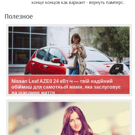
конце концов как вариант - вернуть памперс..
Полезное
Nissan Leaf AZE0 24 кВт·ч — твій надійний
обіймаш для самотньої мами, яка заслуговує
на щасливе життя