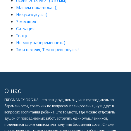
осень 2013 №2 :) это мы)
Машем пока-пока :))
Никуся-кукуся :)
7 месяцев
Ситуация
Театр
Не могу забеременнеть(
2м и неделя, Тем перевернулся!
О нас
PREGNANCY.ORG.UA - это ваш друг, помощник и путеводитель по
беременности, советчкик по вопросам планирования, ну и друг в
вопросах воспитания ребенка. Это то место, где можно отдохнуть
душой от повседневных забот, встретить единомышленников,
поделиться своим опытом или получить бесценный совет. С нами
новоиспеченные мамы становятся уверенными в себе родителями,