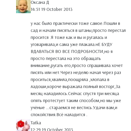
Оксана Д
14:51 19 October 2013
у нас было практически тоже самое.Пошли в
сад и начали писяться в штаны,просто перестал
просится .Я тоже как и вы и ругалась и
уговаривала,и сама уже плакала.нЕ БУДУ
ВДАВАТЬСЯ ВО ВСЕ ПОДРОБНОСТИ,но я
просто перестала на это обращать
внимание,ругать его,просто спрашивала хочет
писять или нет.Через неделю начал через раз
проситься,хвалила,поощряла ,хлопала в
ладоши,короче выражала полный восторг,За
месяц наладилось.Сейчас спустя три месяца
опять протестует таким способом,но мы уже
учёные ...стараемся не вестись.Удачи вам,и
спокойствия.Всё наладится .
Tatka
12:29 19 October 2013