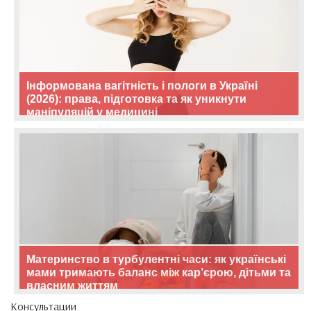
Інформована вагітність і пологи в Україні
(2026): права, підготовка та як уникнути
маніпуляцій у медицині
Материнство в турбулентні часи: як українські
мами тримають баланс між кар’єрою, дітьми та
власним життям
Консультации