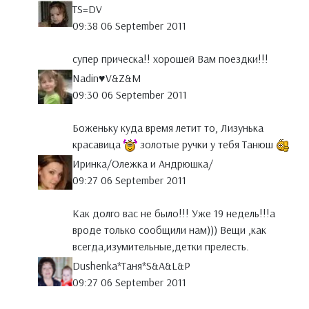
TS=DV
09:38 06 September 2011
супер прическа!! хорошей Вам поездки!!!
Nadin♥V&Z&M
09:30 06 September 2011
Боженьку куда время летит то, Лизунька
красавица
золотые ручки у тебя Танюш
Иринка/Олежка и Андрюшка/
09:27 06 September 2011
Как долго вас не было!!! Уже 19 недель!!!а
вроде только сообщили нам))) Вещи ,как
всегда,изумительные,детки прелесть.
Dushenka*Таня*S&A&L&P
09:27 06 September 2011