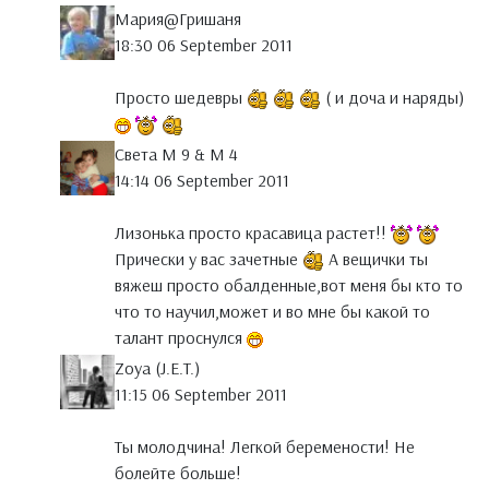
Мария@Гришаня
18:30 06 September 2011
Просто шедевры
( и доча и наряды)
Света М 9 & М 4
14:14 06 September 2011
Лизонька просто красавица растет!!
Прически у вас зачетные
А вещички ты
вяжеш просто обалденные,вот меня бы кто то
что то научил,может и во мне бы какой то
талант проснулся
Zoya (J.E.T.)
11:15 06 September 2011
Ты молодчина! Легкой беремености! Не
болейте больше!