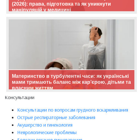
(2026): права, підготовка та як уникнути
маніпуляцій у медицині
Материнство в турбулентні часи: як українські
мами тримають баланс між кар’єрою, дітьми та
власним життям
Консультации
Консультации по вопросам грудного вскармливания
Острые респираторные заболевания
Акушерство и гинекология
Неврологические проблемы
Болезни органов пищеварения