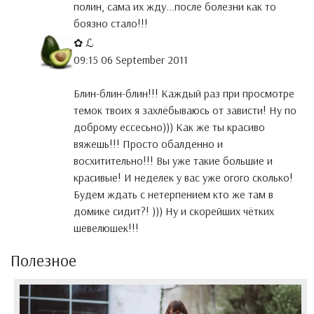
полин, сама их жду...после болезни как то
боязно стало!!!
✿ ℒ
09:15 06 September 2011
Блин-блин-блин!!! Каждый раз при просмотре
темок твоих я захлёбываюсь от зависти! Ну по
доброму ессесьно))) Как же ты красиво
вяжешь!!! Просто обалденно и
восхитительно!!! Вы уже такие большие и
красивые! И неделек у вас уже огого сколько!
Будем ждать с нетерпением кто же там в
домике сидит?! ))) Ну и скорейших чётких
шевелюшек!!!
Полезное