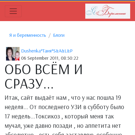
Я и беременность
Блоги
Dushenka*Таня*S&A&L&P
06 September 2011, 08:50:22
ОБО ВСЁМ И
СРАЗУ...
Итак, сайт выдаёт нам , что у нас пошла 19
неделя... От последнего УЗИ в субботу было
17 недель...Токсикоз , который меня так
мучал, уже давно позади , но аппетита нет
абсолютно - есть себя заставляю, особенно