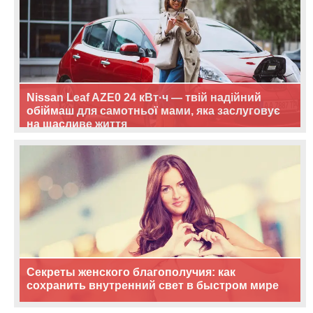
Nissan Leaf AZE0 24 кВт·ч — твій надійний
обіймаш для самотньої мами, яка заслуговує
на щасливе життя
Секреты женского благополучия: как
сохранить внутренний свет в быстром мире