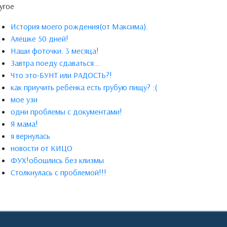
угое
История моего рождения(от Максима).
Алёшке 50 дней!
Наши фоточки. 3 месяца!
Завтра поеду сдаваться...
Что это-БУНТ или РАДОСТЬ?!
как приучить ребёнка есть грубую пищу? :(
мое узи
одни проблемы с документами!
Я мама!
я вернулась
новости от КИЦО
ФУХ!обошлись без клизмы
Cтолкнулась с проблемой!!!