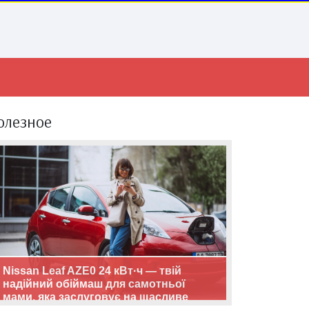
олезное
Nissan Leaf AZE0 24 кВт·ч — твій
надійний обіймаш для самотньої
мами, яка заслуговує на щасливе