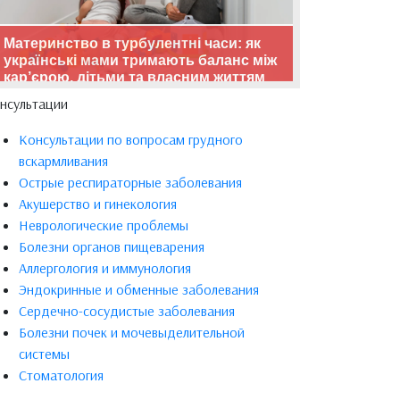
Материнство в турбулентні часи: як
українські мами тримають баланс між
кар’єрою, дітьми та власним життям
нсультации
Консультации по вопросам грудного
вскармливания
Острые респираторные заболевания
Акушерство и гинекология
Неврологические проблемы
Болезни органов пищеварения
Аллергология и иммунология
Эндокринные и обменные заболевания
Сердечно-сосудистые заболевания
Болезни почек и мочевыделительной
системы
Стоматология