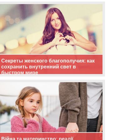
життя
Секреты женского благополучия: как
сохранить внутренний свет в
быстром мире
Війна та материнство: реалії