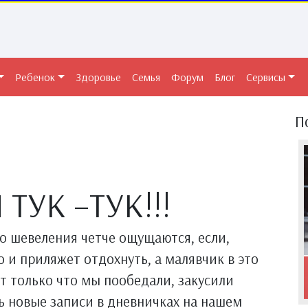
Ребенок
Здоровье
Семья
Форум
Блог
Сервисы
П
ТУК –ТУК!!!
о шевеления четче ощущаются, если,
и приляжет отдохнуть, а малявчик в это
т только что мы пообедали, закусили
ь новые записи в дневничках на нашем