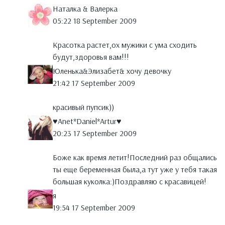
Наталка & Валерка
05:22 18 September 2009
Красотка растет,ох мужики с ума сходить
будут,здоровья вам!!!
Юленька&Элизабет& хочу девочку
21:42 17 September 2009
красивый пупсик))
♥Anet*Daniel*Artur♥
20:23 17 September 2009
Боже как время летит!Последний раз общались
ты еще беременная была,а тут уже у тебя такая
большая куколка:)Поздравляю с красавицей!
я
19:54 17 September 2009