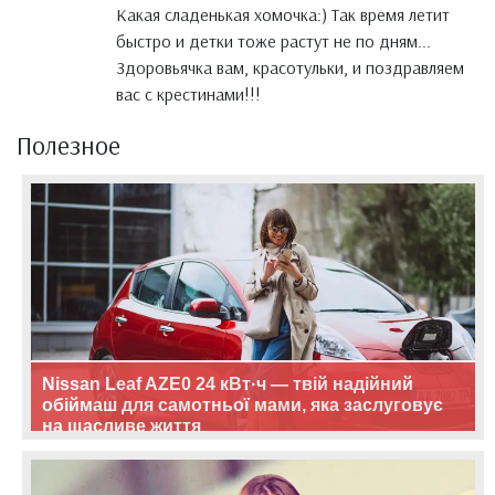
Какая сладенькая хомочка:) Так время летит
быстро и детки тоже растут не по дням...
Здоровьячка вам, красотульки, и поздравляем
вас с крестинами!!!
Полезное
Nissan Leaf AZE0 24 кВт·ч — твій надійний
обіймаш для самотньої мами, яка заслуговує
на щасливе життя