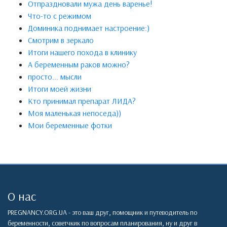
Отпраздновали мужа день варенье!
Что-то с режимом
Доминика поднимает настроение:)
Смотрим в зеркало
Итоги нашего похода в клинику
А беременным раков можно?
просто... мысли
Итоги моей жизни
Кто принимал препарат ЛИДА?
Моя маленькая непоседа))
Мои беременные фотки
О нас
PREGNANCY.ORG.UA - это ваш друг, помощник и путеводитель по
беременности, советчкик по вопросам планирования, ну и друг в