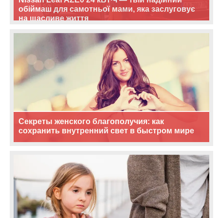
обіймаш для самотньої мами, яка заслуговує
на щасливе життя
Секреты женского благополучия: как
сохранить внутренний свет в быстром мире