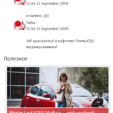
13:49 22 September 2009
и папина ;))))
Tatka
13:49 22 September 2009
Ай! красооотка! в кофточке Пчелка!))))
модница мамина!
Полезное
Nissan Leaf AZE0 24 кВт·ч — твій надійний