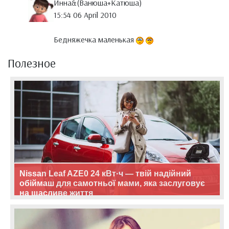
Инна&(Ванюша+Катюша)
15:54 06 April 2010
Бедняжечка маленькая
Полезное
Nissan Leaf AZE0 24 кВт·ч — твій надійний
обіймаш для самотньої мами, яка заслуговує
на щасливе життя