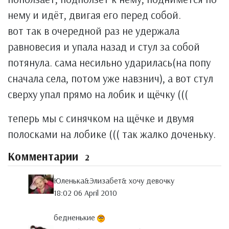
нему и идёт, двигая его перед собой.
вот так в очередной раз не удержала
равновесия и упала назад и стул за собой
потянула. сама несильно ударилась(на попу
сначала села, потом уже навзнич), а вот стул
сверху упал прямо на лобик и щёчку (((
теперь мы с синячком на щёчке и двумя
полосками на лобике ((( так жалко доченьку.
Комментарии
2
Юленька&Элизабет& хочу девочку
18:02 06 April 2010
бедненькие