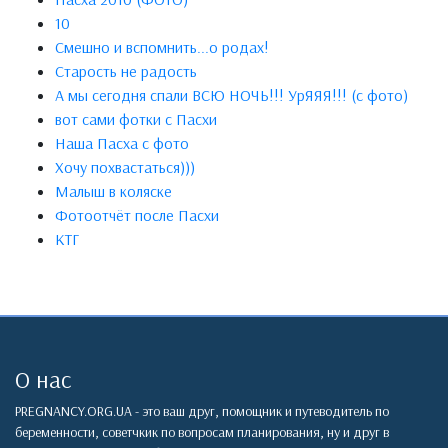
10
Смeшно и вспомнить...о родaх!
Старость не радость
А мы сегодня спали ВСЮ НОЧЬ!!! УрЯЯЯ!!! (с фото)
вот сами фотки с Пасхи
Наша Пасха с фото
Хочу похвастаться)))
Малыш в коляске
Фотоотчёт после Пасхи
КТГ
О нас
PREGNANCY.ORG.UA - это ваш друг, помощник и путеводитель по
беременности, советчкик по вопросам планирования, ну и друг в