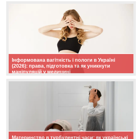
Інформована вагітність і пологи в Україні
(2026): права, підготовка та як уникнути
маніпуляцій у медицині
Материнство в турбулентні часи: як українські