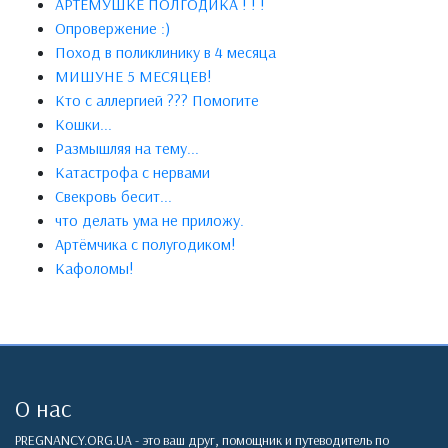
АРТЁМУШКЕ ПОЛГОДИКА ! ! !
Опровержение :)
Поход в поликлинику в 4 месяца
МИШУНЕ 5 МЕСЯЦЕВ!
Кто с аллергией ??? Помогите
Кошки...
Размышляя на тему...
Катастрофа с нервами
Свекровь бесит...
что делать ума не приложу.
Артёмчика с полугодиком!
Кафоломы!
О нас
PREGNANCY.ORG.UA - это ваш друг, помощник и путеводитель по