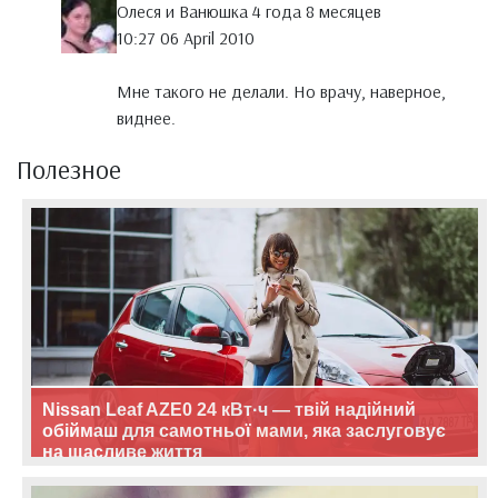
Олеся и Ванюшка 4 года 8 месяцев
10:27 06 April 2010
Мне такого не делали. Но врачу, наверное,
виднее.
Полезное
Nissan Leaf AZE0 24 кВт·ч — твій надійний
обіймаш для самотньої мами, яка заслуговує
на щасливе життя